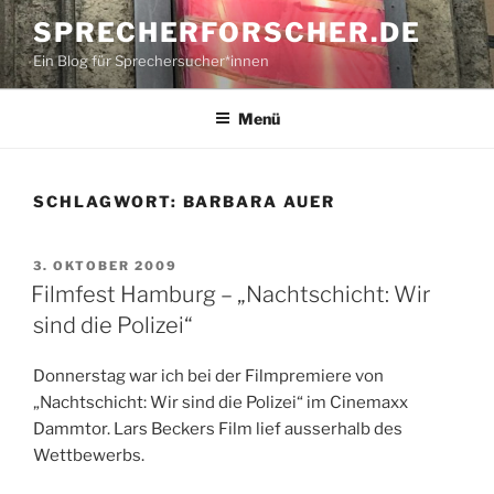
Zum
SPRECHERFORSCHER.DE
Inhalt
Ein Blog für Sprechersucher*innen
springen
Menü
SCHLAGWORT:
BARBARA AUER
VERÖFFENTLICHT
3. OKTOBER 2009
AM
Filmfest Hamburg – „Nachtschicht: Wir
sind die Polizei“
Donnerstag war ich bei der Filmpremiere von
„Nachtschicht: Wir sind die Polizei“ im Cinemaxx
Dammtor. Lars Beckers Film lief ausserhalb des
Wettbewerbs.