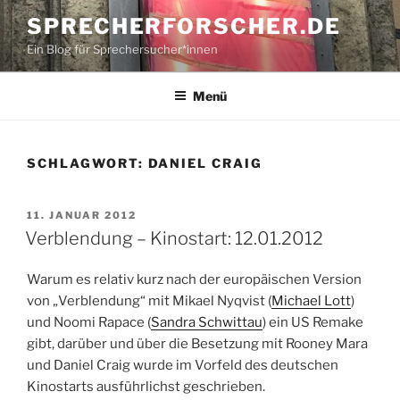
Zum
SPRECHERFORSCHER.DE
Inhalt
Ein Blog für Sprechersucher*innen
springen
Menü
SCHLAGWORT:
DANIEL CRAIG
VERÖFFENTLICHT
11. JANUAR 2012
AM
Verblendung – Kinostart: 12.01.2012
Warum es relativ kurz nach der europäischen Version
von „Verblendung“ mit Mikael Nyqvist (
Michael Lott
)
und Noomi Rapace (
Sandra Schwittau
) ein US Remake
gibt, darüber und über die Besetzung mit Rooney Mara
und Daniel Craig wurde im Vorfeld des deutschen
Kinostarts ausführlichst geschrieben.