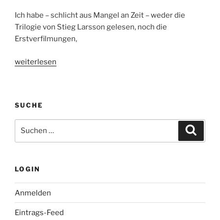
Ich habe – schlicht aus Mangel an Zeit – weder die
Trilogie von Stieg Larsson gelesen, noch die
Erstverfilmungen,
„Verblendung
weiterlesen
–
Kinostart:
12.01.2012“
SUCHE
Suche
Suche
nach:
LOGIN
Anmelden
Eintrags-Feed