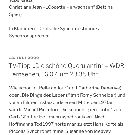
Toberentz)
Christiane Jean – „Cosette – erwachsen“ (Bettina
Spier)
In Klammern: Deutsche Synchronstimme /
Synchronsprecher
VERÖFFENTLICHT
13. JULI 2009
AM
TV-Tipp: „Die schöne Querulantin“ – WDR
Fernsehen, 16.07. um 23.35 Uhr
Wie schon in „Belle de Jour“ (mit Catherine Deneuve)
oder „Die Dinge des Lebens“ (mit Romy Schneider) und
vielen Filmen insbesondere seit Mitte der 1970er
wurde Michel Piccoli in „Die schöne Querulantin“ von
Gert-Günther Hoffmann synchronisiert. Nach
Hoffmanns Tod 1997 hörte man zuletzt Hans Korte als
Piccolis Synchronstimme. Susanne von Medvey