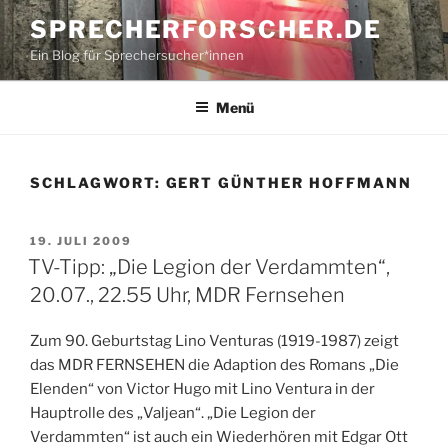
Zum
SPRECHERFORSCHER.DE
Inhalt
Ein Blog für Sprechersucher*innen
springen
Menü
SCHLAGWORT:
GERT GÜNTHER HOFFMANN
VERÖFFENTLICHT
19. JULI 2009
AM
TV-Tipp: „Die Legion der Verdammten“,
20.07., 22.55 Uhr, MDR Fernsehen
Zum 90. Geburtstag Lino Venturas (1919-1987) zeigt
das MDR FERNSEHEN die Adaption des Romans „Die
Elenden“ von Victor Hugo mit Lino Ventura in der
Hauptrolle des „Valjean“. „Die Legion der
Verdammten“ ist auch ein Wiederhören mit Edgar Ott