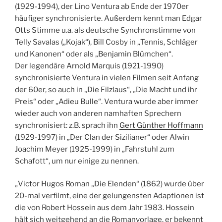
(1929-1994), der Lino Ventura ab Ende der 1970er
häufiger synchronisierte. Außerdem kennt man Edgar
Otts Stimme u.a. als deutsche Synchronstimme von
Telly Savalas („Kojak“), Bill Cosby in „Tennis, Schläger
und Kanonen“ oder als „Benjamin Blümchen“.
Der legendäre Arnold Marquis (1921-1990)
synchronisierte Ventura in vielen Filmen seit Anfang
der 60er, so auch in „Die Filzlaus“, „Die Macht und ihr
Preis“ oder „Adieu Bulle“. Ventura wurde aber immer
wieder auch von anderen namhaften Sprechern
synchronisiert: z.B. sprach ihn
Gert Günther Hoffmann
(1929-1997) in „Der Clan der Sizilianer“ oder Alwin
Joachim Meyer (1925-1999) in „Fahrstuhl zum
Schafott“, um nur einige zu nennen.
„Victor Hugos Roman „Die Elenden“ (1862) wurde über
20-mal verfilmt, eine der gelungensten Adaptionen ist
die von Robert Hossein aus dem Jahr 1983. Hossein
hält sich weitgehend an die Romanvorlage, er bekennt