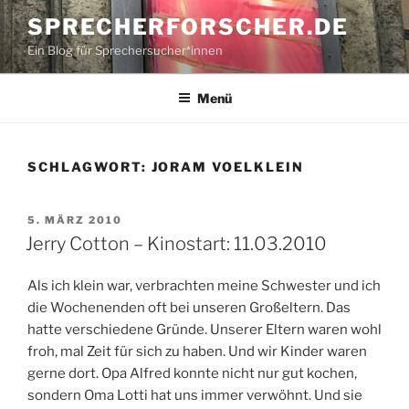
Zum
SPRECHERFORSCHER.DE
Inhalt
Ein Blog für Sprechersucher*innen
springen
Menü
SCHLAGWORT:
JORAM VOELKLEIN
VERÖFFENTLICHT
5. MÄRZ 2010
AM
Jerry Cotton – Kinostart: 11.03.2010
Als ich klein war, verbrachten meine Schwester und ich
die Wochenenden oft bei unseren Großeltern. Das
hatte verschiedene Gründe. Unserer Eltern waren wohl
froh, mal Zeit für sich zu haben. Und wir Kinder waren
gerne dort. Opa Alfred konnte nicht nur gut kochen,
sondern Oma Lotti hat uns immer verwöhnt. Und sie