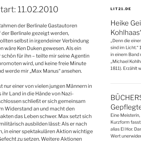
art: 11.02.2010
LIT21.DE
Heike Gei
 Rahmen der Berlinale Gastautoren
Kohlhaas
f der Berlinale gezeigt werden,
„Denn die eine
ollten selbst in irgendeiner Verbindung
sind im Licht.“
en wäre Ken Duken gewesen. Als ein
in einem Band 
chön für ihn – teilte mir seine Agentin
„Michael Kohlha
 promoten wird, und keine freie Minute
1811). Erzählt 
und werde mir „Max Manus“ ansehen.
nur einer von vielen jungen Männern in
s ihr Land in die Hände von Nazi-
BÜCHERS
tschlossen schließt er sich gemeinsam
Gepflegte
em Widerstand an und macht den
Eine Meisterin
akten das Leben schwer. Max setzt sich
Kurzform fasst
ilitärisch ausbilden lässt: Als er nach
alias El Hor. D
m, in einer spektakulären Aktion wichtige
Wert unerwidert
Gefecht zu setzen. Weitere Aktionen