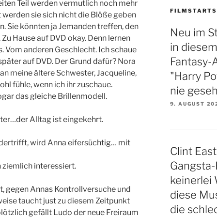
eiten Teil werden vermutlich noch mehr
FILMSTARTS
werden sie sich nicht die Blöße geben
. Sie könnten ja Jemanden treffen, den
Neu im S
t. Zu Hause auf DVD okay. Denn lernen
in diese
as. Vom anderen Geschlecht. Ich schaue
Fantasy-A
, später auf DVD. Der Grund dafür? Nora
 an meine ältere Schwester, Jacqueline,
"Harry Po
hl fühle, wenn ich ihr zuschaue.
nie gese
sogar das gleiche Brillenmodell.
9. AUGUST 20
er…der Alltag ist eingekehrt.
ertrifft, wird Anna eifersüchtig… mit
Clint Eas
Gangsta-R
 ziemlich interessiert.
keinerlei
ht, gegen Annas Kontrollversuche und
diese Musi
eise taucht just zu diesem Zeitpunkt
die schle
lötzlich gefällt Ludo der neue Freiraum