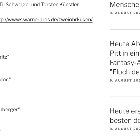
Menschen
 Til Schweiger und Torsten Künstler
9. AUGUST 20
tp://wwws.warnerbros.de/zweiohrkuken/
Heute Ab
Pitt in e
itz“
Fantasy-A
"Fluch de
sdoc“
9. AUGUST 20
enberger“
Heute ers
besten d
9. AUGUST 20
“