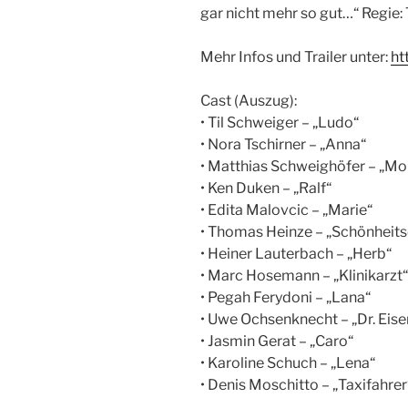
gar nicht mehr so gut…“ Regie:
Mehr Infos und Trailer unter:
ht
Cast (Auszug):
• Til Schweiger – „Ludo“
• Nora Tschirner – „Anna“
• Matthias Schweighöfer – „Mor
• Ken Duken – „Ralf“
• Edita Malovcic – „Marie“
• Thomas Heinze – „Schönheit
• Heiner Lauterbach – „Herb“
• Marc Hosemann – „Klinikarzt“
• Pegah Ferydoni – „Lana“
• Uwe Ochsenknecht – „Dr. Eis
• Jasmin Gerat – „Caro“
• Karoline Schuch – „Lena“
• Denis Moschitto – „Taxifahrer