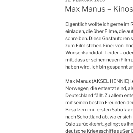
12. FEBRUAR 2010
AM
Max Manus – Kinost
Eigentlich wollte ich gerne im
einladen, die über Filme, die au
schreiben. Diese Gastautoren s
zum Film stehen. Einer von ihn
Wunschkandidat. Leider – oder s
mit, dass er seinen neuen Film
haben wird. Ich bin gespannt 
Max Manus (AKSEL HENNIE) ist 
Norwegen, die entsetzt sind, al
Deutschland fällt. Zu allem en
mit seinen besten Freunden d
Besatzern mit ersten Sabotage
nach Schottland ab, wo er sich m
Oslo zurückkehrt, gelingt es ih
deutsche Kriegsschiffe außer 