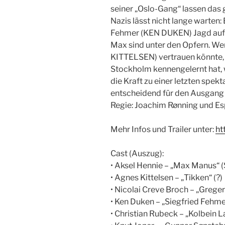
seiner „Oslo-Gang“ lassen das
Nazis lässt nicht lange warte
Fehmer (KEN DUKEN) Jagd auf 
Max sind unter den Opfern. We
KITTELSEN) vertrauen könnte, d
Stockholm kennengelernt hat, w
die Kraft zu einer letzten spekt
entscheidend für den Ausgang
Regie: Joachim Rønning und E
Mehr Infos und Trailer unter:
ht
Cast (Auszug):
• Aksel Hennie – „Max Manus“ (
• Agnes Kittelsen – „Tikken“ (?)
• Nicolai Creve Broch – „Greger
• Ken Duken – „Siegfried Fehme
• Christian Rubeck – „Kolbein La