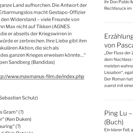
ihr Don Pablo 
 ganze Land aufhorchen. Die Antwort der
Rechtsruck im O
n: Erbarmungslos macht Gestapo-Offizier
den Widerstand – viele Freunde von
nn Max nicht auf Tikken (AGNES
ie er abseits der Kriegswirren in
Erzählun
ürde er zerbrechen. Ihre Liebe gibt ihm
von Pasca
akulären Aktion, die sich als
„Der Fluss der 
 des ganzen Krieges erweisen könnte…“
dem Nachlass v
spen Sandberg (Bandidas)
meisten wahrsc
Lissabon“, egal
tp://www.maxmanus-film.de/index.php
Der Roman hat
zuerst mit einem
Sebastian Schulz)
s Gram“ (?)
Ping Lu 
r“ (Ken Duken)
(Buch)
uring“ (?)
Ein klarer Fall,