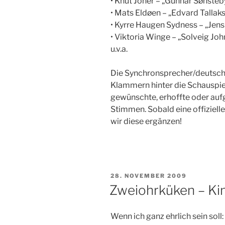
• Knut Joner – „Gunnar Sønsteby
• Mats Eldøen – „Edvard Tallaks
• Kyrre Haugen Sydness – „Jens 
• Viktoria Winge – „Solveig Joh
u.v.a.
Die Synchronsprecher/deutsch
Klammern hinter die Schauspiel
gewünschte, erhoffte oder aufg
Stimmen. Sobald eine offiziell
wir diese ergänzen!
VERÖFFENTLICHT
28. NOVEMBER 2009
AM
Zweiohrküken – Kin
Wenn ich ganz ehrlich sein soll: