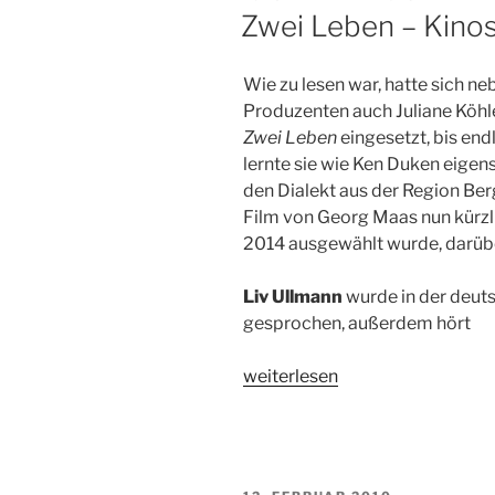
AM
Zwei Leben – Kinos
Wie zu lesen war, hatte sich 
Produzenten auch Juliane Köhler
Zwei Leben
eingesetzt, bis end
lernte sie wie Ken Duken eigen
den Dialekt aus der Region Be
Film von Georg Maas nun kürzli
2014 ausgewählt wurde, darübe
Liv Ullmann
wurde in der deut
gesprochen, außerdem hört
„Zwei
weiterlesen
Leben
–
Kinostart:
19.09.2013“
VERÖFFENTLICHT