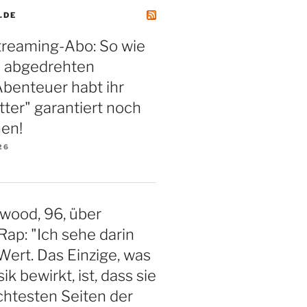
.DE
treaming-Abo: So wie
m abgedrehten
benteuer habt ihr
tter" garantiert noch
hen!
26
twood, 96, über
ap: "Ich sehe darin
 Wert. Das Einzige, was
k bewirkt, ist, dass sie
chtesten Seiten der