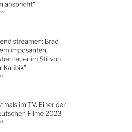
 anspricht"
26
end streamen: Brad
inem imposanten
benteuer im Stil von
r Karibik"
26
tmals im TV: Einer der
eutschen Filme 2023
26