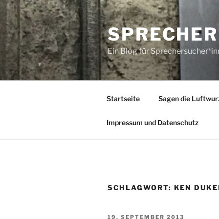
Zum
Inhalt
SPRECHER
springen
Ein Blog für Sprechersucher*i
Startseite
Sagen die Luftwur
Impressum und Datenschutz
SCHLAGWORT:
KEN DUKE
VERÖFFENTLICHT
19. SEPTEMBER 2013