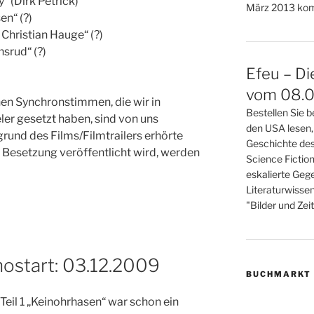
“ (Dirk Petrick)
März 2013 kom
en“ (?)
Christian Hauge“ (?)
nsrud“ (?)
Efeu – Di
vom 08.0
en Synchronstimmen, die wir in
Bestellen Sie b
er gesetzt haben, sind von uns
den USA lesen,
rund des Films/Filmtrailers erhörte
Geschichte des
e Besetzung veröffentlicht wird, werden
Science Fictio
eskalierte Gege
Literaturwisse
"Bilder und Zei
ostart: 03.12.2009
BUCHMARKT
 Teil 1 „Keinohrhasen“ war schon ein