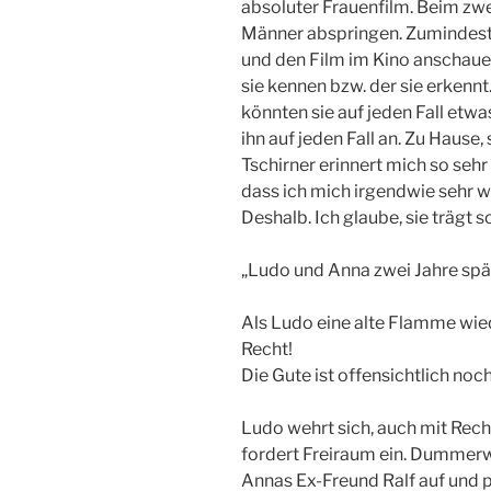
absoluter Frauenfilm. Beim zw
Männer abspringen. Zumindest 
und den Film im Kino anschauen
sie kennen bzw. der sie erkenn
könnten sie auf jeden Fall etw
ihn auf jeden Fall an. Zu Hause
Tschirner erinnert mich so sehr
dass ich mich irgendwie sehr wo
Deshalb. Ich glaube, sie trägt 
„Ludo und Anna zwei Jahre spät
Als Ludo eine alte Flamme wied
Recht!
Die Gute ist offensichtlich noch
Ludo wehrt sich, auch mit Rec
fordert Freiraum ein. Dummerw
Annas Ex-Freund Ralf auf und p