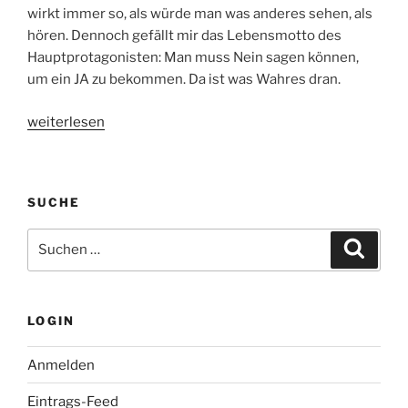
wirkt immer so, als würde man was anderes sehen, als
hören. Dennoch gefällt mir das Lebensmotto des
Hauptprotagonisten: Man muss Nein sagen können,
um ein JA zu bekommen. Da ist was Wahres dran.
„Looking
weiterlesen
for
Eric
–
SUCHE
Kinostart:
05.11.09“
Suche
Suche
nach:
LOGIN
Anmelden
Eintrags-Feed