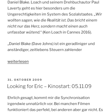
Daniel Blake. Loach und seinem Drehbuchautor Paul
Laverty geht es hier besonders um die
Ungerechtigkeiten im System des Sozialstaates. „
Wir
wollten sagen, wie die Realität ist. Das bricht einem
nicht nur das Herz, sondern macht einen auch
unfassbar wütend.
“ (Ken Loach in Cannes 2016).
„Daniel Blake (Dave Johns) ist ein geradliniger und
anständiger, zeitlebens Steuern zahlender
„Ich,
weiterlesen
Daniel
Blake
–
VERÖFFENTLICHT
31. OKTOBER 2009
AM
Kinostart:
Looking for Eric – Kinostart: 05.11.09
24.11.2016“
Ehrlich gesagt, kommt mir die Synchronisation
irgendwie unnatürlich vor. Bei manchen Filmen
funktioniert das perfekt, bei anderen aber gar nicht. Es