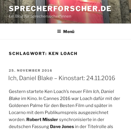
Zum
SPRECHERFORSCHER.DE
Inhalt
Ein Blog für Sprechersucher*innen
springen
Menü
SCHLAGWORT:
KEN LOACH
VERÖFFENTLICHT
25. NOVEMBER 2016
AM
Ich, Daniel Blake – Kinostart: 24.11.2016
Gestern startete Ken Loach’s neuer Film
Ich, Daniel
Blake
im Kino. In Cannes 2016 war Loach dafür mit der
Goldenen Palme für den Besten Film und später in
Locarno mit dem Publikumspreis ausgezeichnet
worden.
Robert Missler
synchronisierte in der
deutschen Fassung
Dave Jones
in der Titelrolle als