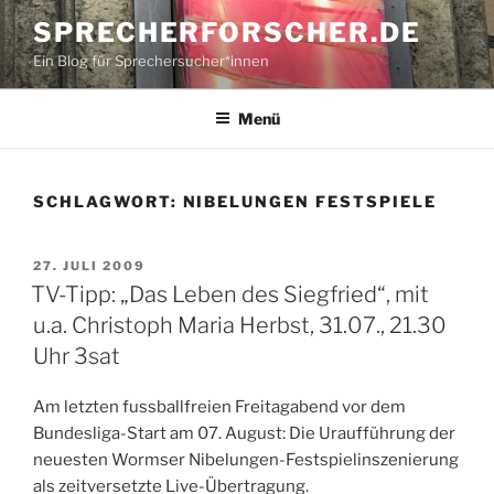
Zum
SPRECHERFORSCHER.DE
Inhalt
Ein Blog für Sprechersucher*innen
springen
Menü
SCHLAGWORT:
NIBELUNGEN FESTSPIELE
VERÖFFENTLICHT
27. JULI 2009
AM
TV-Tipp: „Das Leben des Siegfried“, mit
u.a. Christoph Maria Herbst, 31.07., 21.30
Uhr 3sat
Am letzten fussballfreien Freitagabend vor dem
Bundesliga-Start am 07. August: Die Uraufführung der
neuesten Wormser Nibelungen-Festspielinszenierung
als zeitversetzte Live-Übertragung.