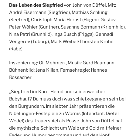
Das Leben des Siegfried
von John von Düffel. Mit:
André Eisermann (Siegfried), Mathias Schlung
(Seefred), Christoph Maria Herbst (Hagen), Gustav
Peter Wöhler (Gunther), Susanne Bormann (Kriemhild),
Nina Petri (Brunhild), Inga Busch (Frigga), Gennadi
Vengerov (Tuborg), Mark Weibel/Thorsten Krohn
(Rabe)
Inszenierung: Gil Mehmert, Musik: Gerd Baumann,
Bühnenbild: Jens Kilian, Fernsehregie: Hannes
Rossacher
„Siegfried im Karo-Hemd und seidenweicher
Babyhaut? Da muss doch was schiefgegangen sein bei
den Burgundern. Im siebten Jahr präsentieren die
Nibelungen-Festspiele zu Worms (Intendant: Dieter
Wedel) das Trauerspiel als Posse. John von Düffel hat
die mythische Schlacht um Weib und Gold mit feiner
Feder und Humor genommen und auf den Kopf