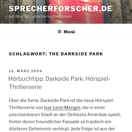
Zum
SPRECHERFORSCHER.DE
Inhalt
Ein Blog für Sprechersucher*innen
springen
Menü
SCHLAGWORT:
THE DARKSIDE PARK
VERÖFFENTLICHT
15. MÄRZ 2009
AM
Hörbuchtipp: Darkside Park. Hörspiel-
Thrillerserie
Über die Serie: Darkside Park ist die neue Hörspiel-
Thrillerserie von
Ivar Leon Menger
, die in einer
unscheinbaren Stadt an der Ostküste Amerikas spielt,
hinter deren freundlicher Fassade sich jedoch ein
düsteres Geheimnis verbirgt. Jede Folge ist aus der