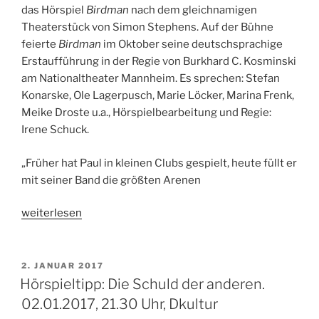
das Hörspiel
Birdman
nach dem gleichnamigen
Theaterstück von Simon Stephens. Auf der Bühne
feierte
Birdman
im Oktober seine deutschsprachige
Erstaufführung in der Regie von Burkhard C. Kosminski
am Nationaltheater Mannheim. Es sprechen: Stefan
Konarske, Ole Lagerpusch, Marie Löcker, Marina Frenk,
Meike Droste u.a., Hörspielbearbeitung und Regie:
Irene Schuck.
„Früher hat Paul in kleinen Clubs gespielt, heute füllt er
mit seiner Band die größten Arenen
„Hörspieltipp:
weiterlesen
Birdland.
Nach
dem
VERÖFFENTLICHT
2. JANUAR 2017
AM
Theaterstück
Hörspieltipp: Die Schuld der anderen.
von
02.01.2017, 21.30 Uhr, Dkultur
Simon