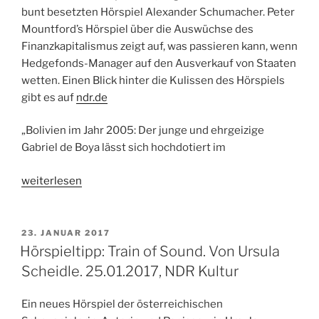
bunt besetzten Hörspiel Alexander Schumacher. Peter
Mountford’s Hörspiel über die Auswüchse des
Finanzkapitalismus zeigt auf, was passieren kann, wenn
Hedgefonds-Manager auf den Ausverkauf von Staaten
wetten. Einen Blick hinter die Kulissen des Hörspiels
gibt es auf
ndr.de
„Bolivien im Jahr 2005: Der junge und ehrgeizige
Gabriel de Boya lässt sich hochdotiert im
„Hörspieltipp:
weiterlesen
A
Young
Man’s
VERÖFFENTLICHT
23. JANUAR 2017
AM
Guide
Hörspieltipp: Train of Sound. Von Ursula
to
Scheidle. 25.01.2017, NDR Kultur
Late
Capitalism.
Ein neues Hörspiel der österreichischen
31.01.