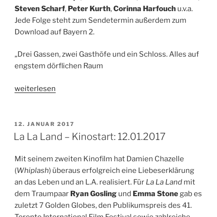
Steven Scharf
,
Peter Kurth
,
Corinna Harfouch
u.v.a.
Jede Folge steht zum Sendetermin außerdem zum
Download auf Bayern 2.
„Drei Gassen, zwei Gasthöfe und ein Schloss. Alles auf
engstem dörflichen Raum
„Hörspieltipp:
weiterlesen
Das
Schloss.
Hörspiel
VERÖFFENTLICHT
12. JANUAR 2017
AM
in
La La Land – Kinostart: 12.01.2017
12
Teilen.
Mit seinem zweiten Kinofilm hat Damien Chazelle
Ab
(
Whiplash
) überaus erfolgreich eine Liebeserklärung
15.01.2017“
an das Leben und an L.A. realisiert. Für
La La Land
mit
dem Traumpaar
Ryan Gosling
und
Emma Stone
gab es
zuletzt 7 Golden Globes, den Publikumspreis des 41.