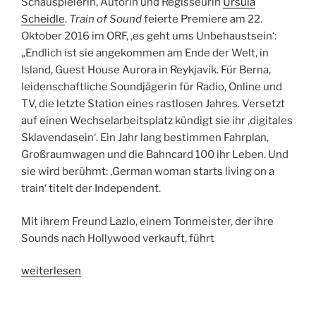
Schauspielerin, Autorin und Regisseurin
Ursula
/
Scheidle
.
Train of Sound
feierte Premiere am 22.
01.02.2017,
Oktober 2016 im ORF, ‚es geht ums Unbehaustsein‘:
WDR
„Endlich ist sie angekommen am Ende der Welt, in
3/1LIVE“
Island, Guest House Aurora in Reykjavik. Für Berna,
leidenschaftliche Soundjägerin für Radio, Online und
TV, die letzte Station eines rastlosen Jahres. Versetzt
auf einen Wechselarbeitsplatz kündigt sie ihr ‚digitales
Sklavendasein‘. Ein Jahr lang bestimmen Fahrplan,
Großraumwagen und die Bahncard 100 ihr Leben. Und
sie wird berühmt: ‚German woman starts living on a
train‘ titelt der Independent.
Mit ihrem Freund Lazlo, einem Tonmeister, der ihre
Sounds nach Hollywood verkauft, führt
„Hörspieltipp:
weiterlesen
Train
of