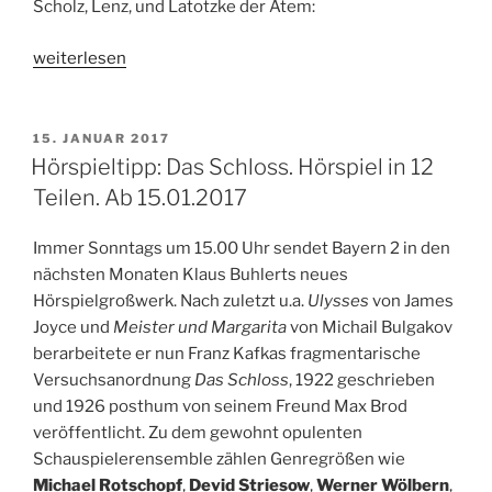
Scholz, Lenz, und Latotzke der Atem:
„ARD
weiterlesen
Radio
Tatort
(WDR):
VERÖFFENTLICHT
15. JANUAR 2017
AM
Ausgelöst.
Hörspieltipp: Das Schloss. Hörspiel in 12
Von
Teilen. Ab 15.01.2017
Dirk
Schmidt.
Immer Sonntags um 15.00 Uhr sendet Bayern 2 in den
18.
nächsten Monaten Klaus Buhlerts neues
–
Hörspielgroßwerk. Nach zuletzt u.a.
Ulysses
von James
23.01.2017“
Joyce und
Meister und Margarita
von Michail Bulgakov
berarbeitete er nun Franz Kafkas fragmentarische
Versuchsanordnung
Das Schloss
, 1922 geschrieben
und 1926 posthum von seinem Freund Max Brod
veröffentlicht. Zu dem gewohnt opulenten
Schauspielerensemble zählen Genregrößen wie
Michael Rotschopf
,
Devid Striesow
,
Werner Wölbern
,