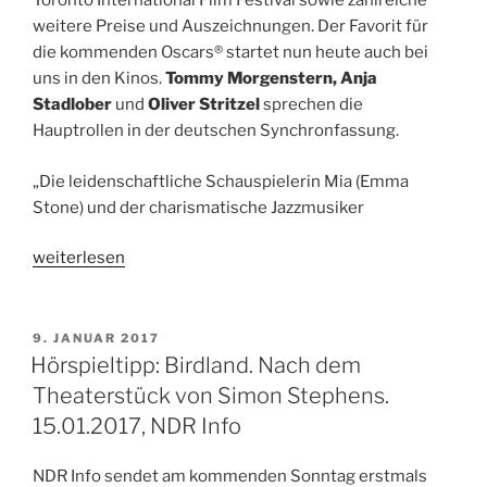
Toronto International Film Festival sowie zahlreiche
weitere Preise und Auszeichnungen. Der Favorit für
die kommenden Oscars® startet nun heute auch bei
uns in den Kinos.
Tommy Morgenstern,
Anja
Stadlober
und
Oliver Stritzel
sprechen die
Hauptrollen in der deutschen Synchronfassung.
„Die leidenschaftliche Schauspielerin Mia (Emma
Stone) und der charismatische Jazzmusiker
„La
weiterlesen
La
Land
–
VERÖFFENTLICHT
9. JANUAR 2017
AM
Kinostart:
Hörspieltipp: Birdland. Nach dem
12.01.2017“
Theaterstück von Simon Stephens.
15.01.2017, NDR Info
NDR Info sendet am kommenden Sonntag erstmals