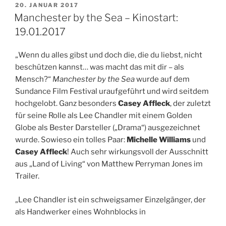
Sound.
VERÖFFENTLICHT
20. JANUAR 2017
AM
Von
Manchester by the Sea – Kinostart:
Ursula
19.01.2017
Scheidle.
25.01.2017,
„Wenn du alles gibst und doch die, die du liebst, nicht
NDR
beschützen kannst… was macht das mit dir – als
Kultur“
Mensch?“
Manchester by the Sea
wurde auf dem
Sundance Film Festival uraufgeführt und wird seitdem
hochgelobt. Ganz besonders
Casey Affleck
, der zuletzt
für seine Rolle als Lee Chandler mit einem Golden
Globe als Bester Darsteller („Drama“) ausgezeichnet
wurde. Sowieso ein tolles Paar:
Michelle Williams
und
Casey Affleck
! Auch sehr wirkungsvoll der Ausschnitt
aus „Land of Living“ von Matthew Perryman Jones im
Trailer.
„Lee Chandler ist ein schweigsamer Einzelgänger, der
als Handwerker eines Wohnblocks in