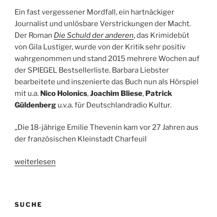
Stephens.
Ein fast vergessener Mordfall, ein hartnäckiger
15.01.2017,
Journalist und unlösbare Verstrickungen der Macht.
NDR
Der Roman
Die Schuld der anderen
, das Krimidebüt
Info“
von Gila Lustiger, wurde von der Kritik sehr positiv
wahrgenommen und stand 2015 mehrere Wochen auf
der SPIEGEL Bestsellerliste. Barbara Liebster
bearbeitete und inszenierte das Buch nun als Hörspiel
mit u.a.
Nico Holonics
,
Joachim Bliese
,
Patrick
Güldenberg
u.v.a. für Deutschlandradio Kultur.
„Die 18-jährige Emilie Thevenin kam vor 27 Jahren aus
der französischen Kleinstadt Charfeuil
„Hörspieltipp:
weiterlesen
Die
Schuld
der
SUCHE
anderen.