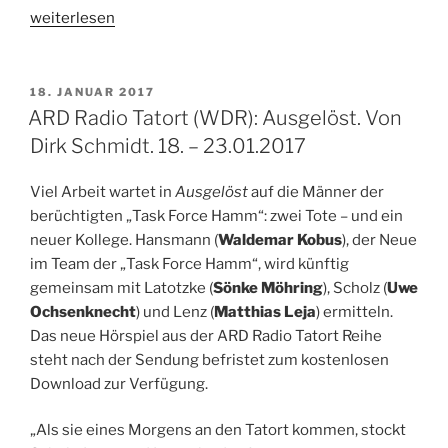
„Manchester
weiterlesen
by
the
Sea
VERÖFFENTLICHT
18. JANUAR 2017
AM
–
ARD Radio Tatort (WDR): Ausgelöst. Von
Kinostart:
Dirk Schmidt. 18. – 23.01.2017
19.01.2017“
Viel Arbeit wartet in
Ausgelöst
auf die Männer der
berüchtigten „Task Force Hamm“: zwei Tote – und ein
neuer Kollege. Hansmann (
Waldemar Kobus
), der Neue
im Team der „Task Force Hamm“, wird künftig
gemeinsam mit Latotzke (
Sönke Möhring
), Scholz (
Uwe
Ochsenknecht
) und Lenz (
Matthias Leja
) ermitteln.
Das neue Hörspiel aus der ARD Radio Tatort Reihe
steht nach der Sendung befristet zum kostenlosen
Download zur Verfügung.
„Als sie eines Morgens an den Tatort kommen, stockt