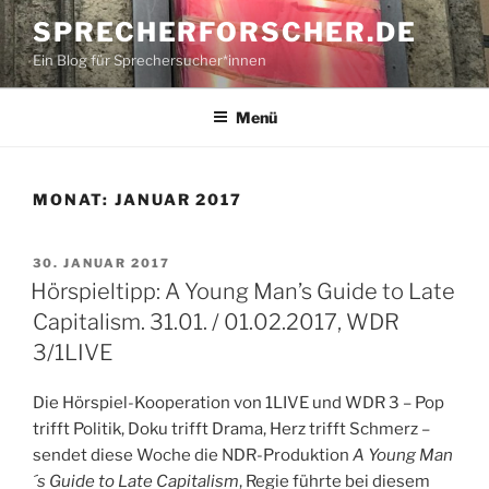
Zum
SPRECHERFORSCHER.DE
Inhalt
Ein Blog für Sprechersucher*innen
springen
Menü
MONAT:
JANUAR 2017
VERÖFFENTLICHT
30. JANUAR 2017
AM
Hörspieltipp: A Young Man’s Guide to Late
Capitalism. 31.01. / 01.02.2017, WDR
3/1LIVE
Die Hörspiel-Kooperation von 1LIVE und WDR 3 – Pop
trifft Politik, Doku trifft Drama, Herz trifft Schmerz –
sendet diese Woche die NDR-Produktion
A Young Man
´s Guide to Late Capitalism
, Regie führte bei diesem