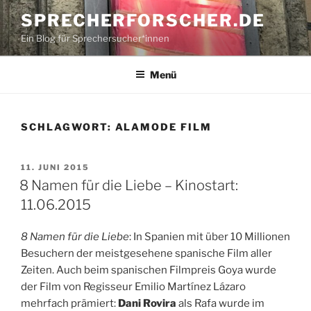
Zum
SPRECHERFORSCHER.DE
Inhalt
Ein Blog für Sprechersucher*innen
springen
Menü
SCHLAGWORT:
ALAMODE FILM
VERÖFFENTLICHT
11. JUNI 2015
AM
8 Namen für die Liebe – Kinostart:
11.06.2015
8 Namen für die Liebe
: In Spanien mit über 10 Millionen
Besuchern der meistgesehene spanische Film aller
Zeiten. Auch beim spanischen Filmpreis Goya wurde
der Film von Regisseur Emilio Martínez Lázaro
mehrfach prämiert:
Dani Rovira
als Rafa wurde im