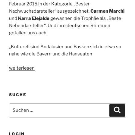
Februar 2015 in der Kategorie „Bester
Nachwuchsdarsteller“ ausgezeichnet,
Carmen Marchi
und
Karra Elejalde
gewannen die Trophäe als „Beste
Nebendarsteller“. Und ihre deutschen Stimmen
gefallen uns auch!
„Kulturell sind Andalusier und Basken sich in etwa so
nahe wie die Bayern und die Hanseaten
„8
weiterlesen
Namen
für
die
SUCHE
Liebe
–
Suche
Suche
Kinostart:
nach:
11.06.2015“
LOGIN