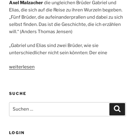
Axel Malzacher
die ungleichen Brüder Gabriel und
Elias, die sich auf die Reise zu ihren Wurzeln begeben.
„Fünf Brüder, die aufeinanderprallen und dabei zu sich
selbst finden. Das ist die Geschichte, die ich erzählen
will.“ (Anders Thomas Jensen)
„Gabriel und Elias sind zwei Brüder, wie sie
unterschiedlicher nicht sein könnten: Der eine
„Men
weiterlesen
&
Chicken
–
SUCHE
Kinostart:
02.07.2015“
Suche
Suche
nach:
LOGIN