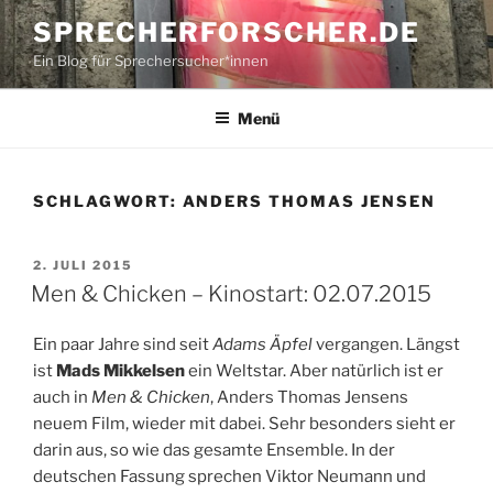
Zum
SPRECHERFORSCHER.DE
Inhalt
Ein Blog für Sprechersucher*innen
springen
Menü
SCHLAGWORT:
ANDERS THOMAS JENSEN
VERÖFFENTLICHT
2. JULI 2015
AM
Men & Chicken – Kinostart: 02.07.2015
Ein paar Jahre sind seit
Adams Äpfel
vergangen. Längst
ist
Mads Mikkelsen
ein Weltstar. Aber natürlich ist er
auch in
Men & Chicken
, Anders Thomas Jensens
neuem Film, wieder mit dabei. Sehr besonders sieht er
darin aus, so wie das gesamte Ensemble. In der
deutschen Fassung sprechen Viktor Neumann und