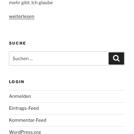
mehr gibt. Ich glaube
„Eat
weiterlesen
Pray
Love
–
SUCHE
Kinostart:
23.09.2010“
Suche
Suche
nach:
LOGIN
Anmelden
Eintrags-Feed
Kommentar-Feed
WordPress.org