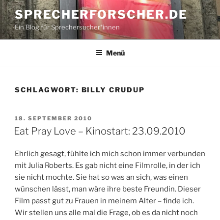
Zum
SPRECHERFORSCHER.DE
Inhalt
Ein Blog für Sprechersucher*innen
springen
Menü
SCHLAGWORT:
BILLY CRUDUP
VERÖFFENTLICHT
18. SEPTEMBER 2010
AM
Eat Pray Love – Kinostart: 23.09.2010
Ehrlich gesagt, fühlte ich mich schon immer verbunden
mit Julia Roberts. Es gab nicht eine Filmrolle, in der ich
sie nicht mochte. Sie hat so was an sich, was einen
wünschen lässt, man wäre ihre beste Freundin. Dieser
Film passt gut zu Frauen in meinem Alter – finde ich.
Wir stellen uns alle mal die Frage, ob es da nicht noch