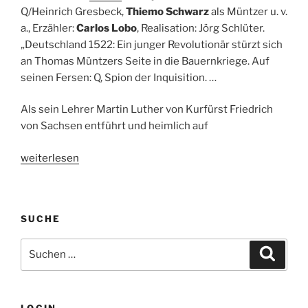
Q/Heinrich Gresbeck,
Thiemo Schwarz
als Müntzer u. v.
a., Erzähler:
Carlos Lobo
, Realisation: Jörg Schlüter.
„Deutschland 1522: Ein junger Revolutionär stürzt sich
an Thomas Müntzers Seite in die Bauernkriege. Auf
seinen Fersen: Q, Spion der Inquisition. …
Als sein Lehrer Martin Luther von Kurfürst Friedrich
von Sachsen entführt und heimlich auf
„Hörspieltipp:
weiterlesen
Q.
Hörspiel
in
SUCHE
8
Teilen
Suche
Suche
von
nach:
Luther
Blissett.
26.03
LOGIN