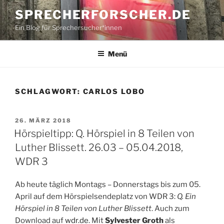
Zum
SPRECHERFORSCHER.DE
Inhalt
Ein Blog für Sprechersucher*innen
springen
Menü
SCHLAGWORT:
CARLOS LOBO
VERÖFFENTLICHT
26. MÄRZ 2018
AM
Hörspieltipp: Q. Hörspiel in 8 Teilen von
Luther Blissett. 26.03 – 05.04.2018,
WDR 3
Ab heute täglich Montags – Donnerstags bis zum 05.
April auf dem Hörspielsendeplatz von WDR 3:
Q. Ein
Hörspiel in 8 Teilen von Luther Blissett
. Auch zum
Download auf
wdr.de
. Mit
Sylvester Groth
als