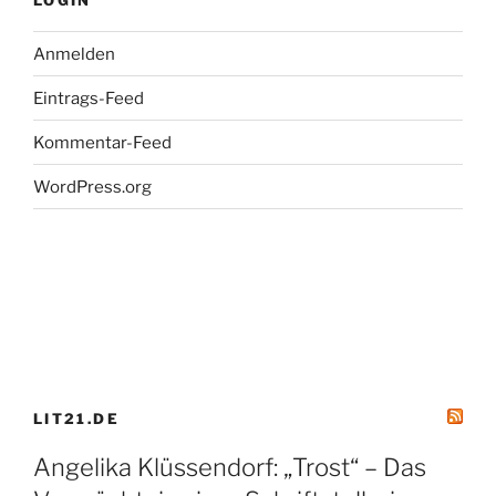
–
05.04.2018,
Anmelden
WDR
Eintrags-Feed
3“
Kommentar-Feed
WordPress.org
LIT21.DE
Angelika Klüssendorf: „Trost“ – Das