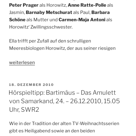
Peter Prager
als Horowitz,
Anne Ratte-Polle
als
Jasmin,
Barnaby Metschurat
als Paul,
Barbara
Schöne
als Mutter und
Carmen-Maja Antoni
als
Horowitz‘ Zwillingsschwester.
Ella trifft per Zufall auf den schrulligen
Meeresbiologen Horowitz, der aus seiner riesigen
„Hörspieltipp:
weiterlesen
34
Meter
über
VERÖFFENTLICHT
18. DEZEMBER 2010
AM
dem
Hörspieltipp: Bartimäus – Das Amulett
Meer.
von Samarkand, 24. – 26.12.2010, 15.05
Von
Uhr, SWR2
Annika
Reich.
Wie in der Tradition der alten TV-Weihnachtsserien
11.06.2013,
gibt es Heiligabend sowie an den beiden
20.05