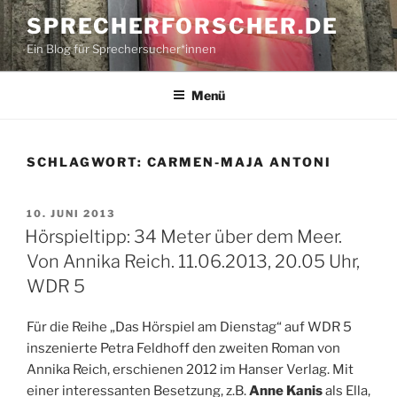
Zum
SPRECHERFORSCHER.DE
Inhalt
Ein Blog für Sprechersucher*innen
springen
Menü
SCHLAGWORT:
CARMEN-MAJA ANTONI
VERÖFFENTLICHT
10. JUNI 2013
AM
Hörspieltipp: 34 Meter über dem Meer.
Von Annika Reich. 11.06.2013, 20.05 Uhr,
WDR 5
Für die Reihe „Das Hörspiel am Dienstag“ auf WDR 5
inszenierte Petra Feldhoff den zweiten Roman von
Annika Reich, erschienen 2012 im Hanser Verlag. Mit
einer interessanten Besetzung, z.B.
Anne Kanis
als Ella,