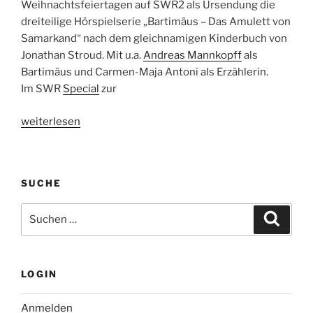
Weihnachtsfeiertagen auf SWR2 als Ursendung die
Uhr,
dreiteilige Hörspielserie „Bartimäus – Das Amulett von
WDR
Samarkand“ nach dem gleichnamigen Kinderbuch von
5“
Jonathan Stroud. Mit u.a.
Andreas Mannkopff
als
Bartimäus und Carmen-Maja Antoni als Erzählerin.
Im SWR
Special
zur
„Hörspieltipp:
weiterlesen
Bartimäus
–
Das
SUCHE
Amulett
von
Suche
Suche
Samarkand,
nach:
24.
–
26.12.2010,
LOGIN
15.05
Uhr,
Anmelden