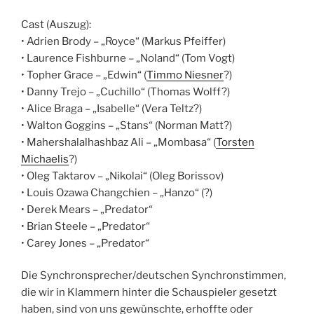
Cast (Auszug):
• Adrien Brody – „Royce“ (Markus Pfeiffer)
• Laurence Fishburne – „Noland“ (Tom Vogt)
• Topher Grace – „Edwin“ (
Timmo Niesner
?)
• Danny Trejo – „Cuchillo“ (Thomas Wolff?)
• Alice Braga – „Isabelle“ (Vera Teltz?)
• Walton Goggins – „Stans“ (Norman Matt?)
• Mahershalalhashbaz Ali – „Mombasa“ (
Torsten
Michaelis
?)
• Oleg Taktarov – „Nikolai“ (Oleg Borissov)
• Louis Ozawa Changchien – „Hanzo“ (?)
• Derek Mears – „Predator“
• Brian Steele – „Predator“
• Carey Jones – „Predator“
Die Synchronsprecher/deutschen Synchronstimmen,
die wir in Klammern hinter die Schauspieler gesetzt
haben, sind von uns gewünschte, erhoffte oder