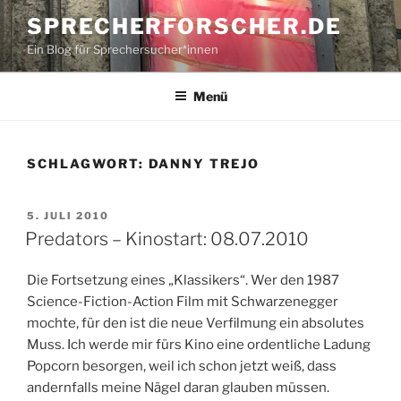
Zum
SPRECHERFORSCHER.DE
Inhalt
Ein Blog für Sprechersucher*innen
springen
Menü
SCHLAGWORT:
DANNY TREJO
VERÖFFENTLICHT
5. JULI 2010
AM
Predators – Kinostart: 08.07.2010
Die Fortsetzung eines „Klassikers“. Wer den 1987
Science-Fiction-Action Film mit Schwarzenegger
mochte, für den ist die neue Verfilmung ein absolutes
Muss. Ich werde mir fürs Kino eine ordentliche Ladung
Popcorn besorgen, weil ich schon jetzt weiß, dass
andernfalls meine Nägel daran glauben müssen.