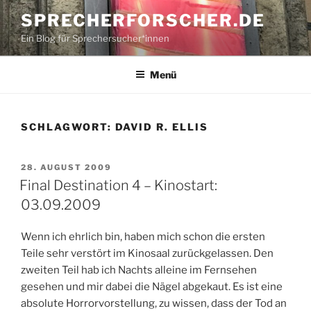
Zum
SPRECHERFORSCHER.DE
Inhalt
Ein Blog für Sprechersucher*innen
springen
Menü
SCHLAGWORT:
DAVID R. ELLIS
VERÖFFENTLICHT
28. AUGUST 2009
AM
Final Destination 4 – Kinostart:
03.09.2009
Wenn ich ehrlich bin, haben mich schon die ersten
Teile sehr verstört im Kinosaal zurückgelassen. Den
zweiten Teil hab ich Nachts alleine im Fernsehen
gesehen und mir dabei die Nägel abgekaut. Es ist eine
absolute Horrorvorstellung, zu wissen, dass der Tod an