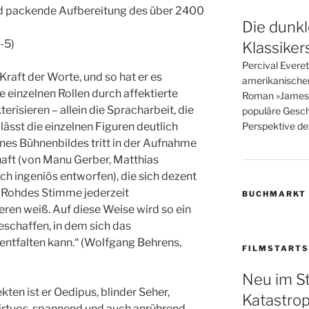
nd packende Aufbereitung des über 2400
Die dunkl
-5)
Klassiker
Percival Evere
Kraft der Worte, und so hat er es
amerikanische
ie einzelnen Rollen durch affektierte
Roman »James« i
risieren – allein die Spracharbeit, die
populäre Gesch
Perspektive des
sst die einzelnen Figuren deutlich
ines Bühnenbildes tritt in der Aufnahme
aft (von Manu Gerber, Matthias
ch ingeniös entworfen), die sich dezent
h Rohdes Stimme jederzeit
BUCHMARKT
eren weiß. Auf diese Weise wird so ein
schaffen, in dem sich das
ntfalten kann.“ (Wolfgang Behrens,
FILMSTARTS
Neu im S
ten ist er Oedipus, blinder Seher,
Katastro
virtuos, spannend und auch anrührend