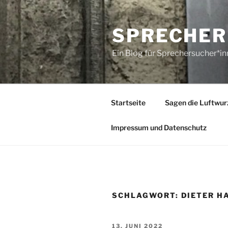
Zum
Inhalt
SPRECHER
springen
Ein Blog für Sprechersucher*i
Startseite
Sagen die Luftwur
Impressum und Datenschutz
SCHLAGWORT:
DIETER H
VERÖFFENTLICHT
13. JUNI 2022