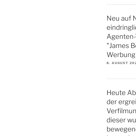
Neu auf N
eindringl
Agenten-Th
"James B
Werbung f
8. AUGUST 20
Heute Ab
der ergre
Verfilmu
dieser w
bewegende