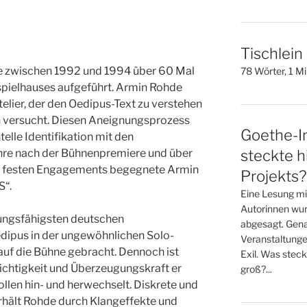
Tischlein
zwischen 1992 und 1994 über 60 Mal
78 Wörter, 1 M
spielhauses aufgeführt. Armin Rohde
telier, der den Oedipus-Text zu verstehen
n versucht. Diesen Aneignungsprozess
Goethe-In
telle Identifikation mit den
ahre nach der Bühnenpremiere und über
steckte h
s festen Engagements begegnete Armin
Projekts?
S“.
Eine Lesung mi
Autorinnen wur
lungsfähigsten deutschen
abgesagt. Gena
edipus in der ungewöhnlichen Solo-
Veranstaltunge
auf die Bühne gebracht. Dennoch ist
Exil. Was steck
ichtigkeit und Überzeugungskraft er
groß?...
llen hin- und herwechselt. Diskrete und
rhält Rohde durch Klangeffekte und