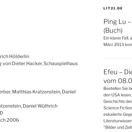
LIT21.DE
Ping Lu 
(Buch)
Ein klarer Fall,
März 2013 kom
rich Hölderlin
g von Dieter Hacker, Schauspielhaus
Efeu – Di
vom 08.0
Bestellen Sie b
ber, Matthias Kratzenstein, Daniel
den USA lesen,
Geschichte des
atzenstein, Daniel Wüthrich
Science Fictio
CD
eskalierte Gege
rich 2006
Literaturwisse
"Bilder und Zei