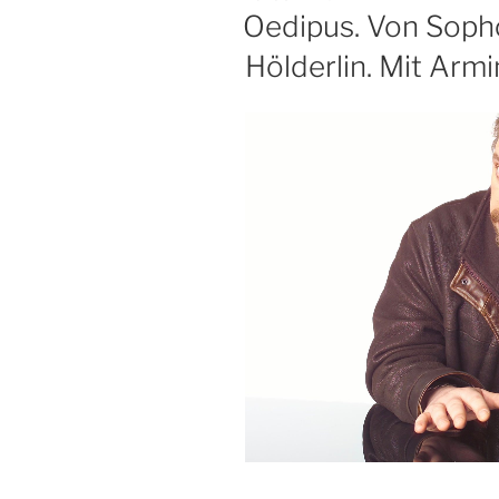
AM
Oedipus. Von Sopho
Hölderlin. Mit Arm