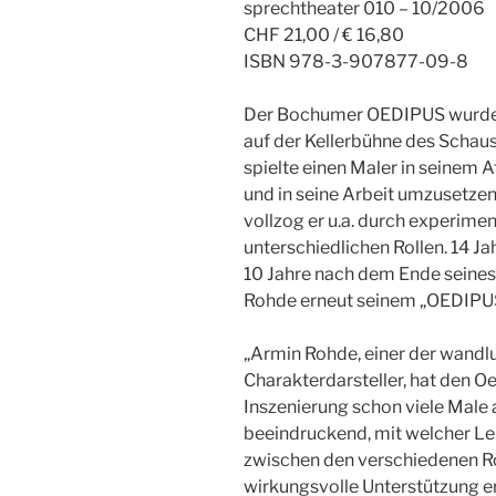
sprechtheater 010 – 10/2006
CHF 21,00 / € 16,80
ISBN 978-3-907877-09-8
Der Bochumer OEDIPUS wurde 
auf der Kellerbühne des Schau
spielte einen Maler in seinem A
und in seine Arbeit umzusetze
vollzog er u.a. durch experimen
unterschiedlichen Rollen. 14 J
10 Jahre nach dem Ende seine
Rohde erneut seinem „OEDIPU
„Armin Rohde, einer der wand
Charakterdarsteller, hat den O
Inszenierung schon viele Male 
beeindruckend, mit welcher Le
zwischen den verschiedenen Ro
wirkungsvolle Unterstützung e