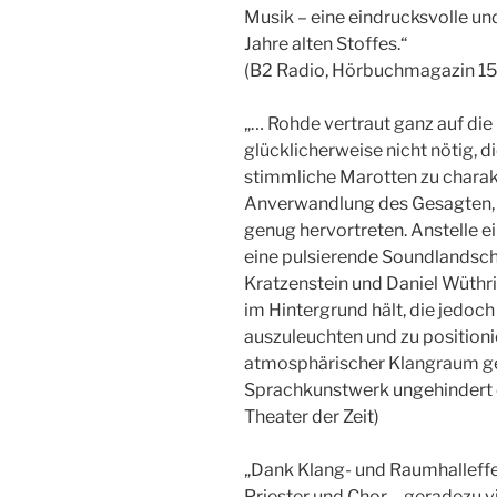
Musik – eine eindrucksvolle u
Jahre alten Stoffes.“
(B2 Radio, Hörbuchmagazin 15
„… Rohde vertraut ganz auf die 
glücklicherweise nicht nötig, d
stimmliche Marotten zu charakte
Anverwandlung des Gesagten, lä
genug hervortreten. Anstelle e
eine pulsierende Soundlandsch
Kratzenstein und Daniel Wüthri
im Hintergrund hält, die jedoc
auszuleuchten und zu positioni
atmosphärischer Klangraum ge
Sprachkunstwerk ungehindert e
Theater der Zeit)
„Dank Klang- und Raumhalleffek
Priester und Chor – geradezu 