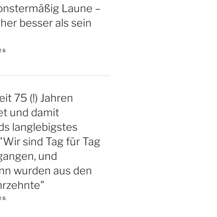
nstermäßig Laune –
aher besser als sein
26
eit 75 (!) Jahren
et und damit
s langlebigstes
"Wir sind Tag für Tag
gangen, und
nn wurden aus den
hrzehnte"
26