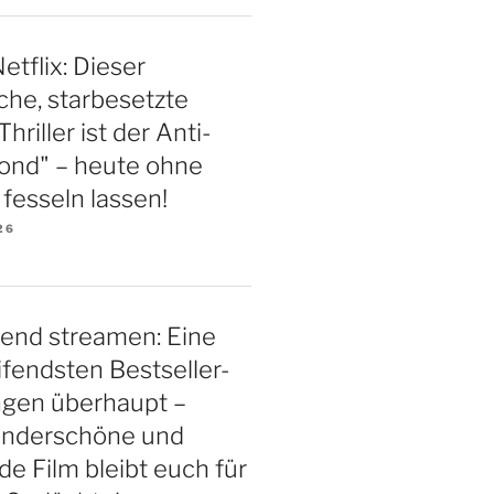
etflix: Dieser
iche, starbesetzte
riller ist der Anti-
ond" – heute ohne
esseln lassen!
26
end streamen: Eine
ifendsten Bestseller-
ngen überhaupt –
underschöne und
 Film bleibt euch für