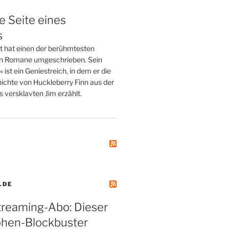
e Seite eines
s
tt hat einen der berühmtesten
n Romane umgeschrieben. Sein
st ein Geniestreich, in dem er die
ichte von Huckleberry Finn aus der
 versklavten Jim erzählt.
.DE
treaming-Abo: Dieser
phen-Blockbuster