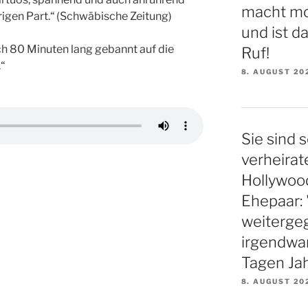
macht mo
igen Part.“ (Schwäbische Zeitung)
und ist d
ch 80 Minuten lang gebannt auf die
Ruf!
“
8. AUGUST 20
Sie sind s
verheirat
Hollywood
Ehepaar: 
weiterge
irgendwa
Tagen Ja
8. AUGUST 20