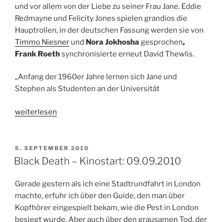
und vor allem von der Liebe zu seiner Frau Jane. Eddie
Redmayne und Felicity Jones spielen grandios die
Hauptrollen, in der deutschen Fassung werden sie von
Timmo Niesner
und
Nora Jokhosha
gesprochen
,
Frank Roeth
synchronisierte erneut David Thewlis.
„Anfang der 1960er Jahre lernen sich Jane und
Stephen als Studenten an der Universität
„Die
weiterlesen
Entdeckung
der
Unendlichkeit
VERÖFFENTLICHT
5. SEPTEMBER 2010
AM
–
Black Death – Kinostart: 09.09.2010
Kinostart:
25.12.2014“
Gerade gestern als ich eine Stadtrundfahrt in London
machte, erfuhr ich über den Guide, den man über
Kopfhörer eingespielt bekam, wie die Pest in London
besiegt wurde. Aber auch über den grausamen Tod, der