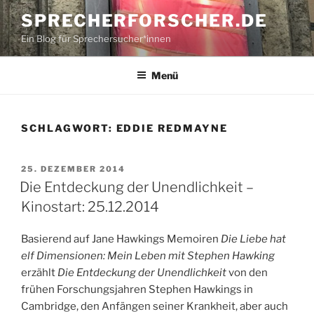
Zum
SPRECHERFORSCHER.DE
Inhalt
Ein Blog für Sprechersucher*innen
springen
Menü
SCHLAGWORT:
EDDIE REDMAYNE
VERÖFFENTLICHT
25. DEZEMBER 2014
AM
Die Entdeckung der Unendlichkeit –
Kinostart: 25.12.2014
Basierend auf Jane Hawkings Memoiren
Die Liebe hat
elf Dimensionen: Mein Leben mit Stephen Hawking
erzählt
Die Entdeckung der Unendlichkeit
von den
frühen Forschungsjahren Stephen Hawkings in
Cambridge, den Anfängen seiner Krankheit, aber auch