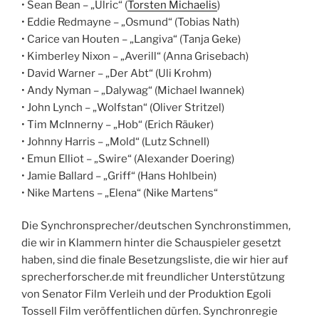
• Sean Bean – „Ulric“ (
Torsten Michaelis
)
• Eddie Redmayne – „Osmund“ (Tobias Nath)
• Carice van Houten – „Langiva“ (Tanja Geke)
• Kimberley Nixon – „Averill“ (Anna Grisebach)
• David Warner – „Der Abt“ (Uli Krohm)
• Andy Nyman – „Dalywag“ (Michael Iwannek)
• John Lynch – „Wolfstan“ (Oliver Stritzel)
• Tim McInnerny – „Hob“ (Erich Räuker)
• Johnny Harris – „Mold“ (Lutz Schnell)
• Emun Elliot – „Swire“ (Alexander Doering)
• Jamie Ballard – „Griff“ (Hans Hohlbein)
• Nike Martens – „Elena“ (Nike Martens“
Die Synchronsprecher/deutschen Synchronstimmen,
die wir in Klammern hinter die Schauspieler gesetzt
haben, sind die finale Besetzungsliste, die wir hier auf
sprecherforscher.de mit freundlicher Unterstützung
von Senator Film Verleih und der Produktion Egoli
Tossell Film veröffentlichen dürfen. Synchronregie