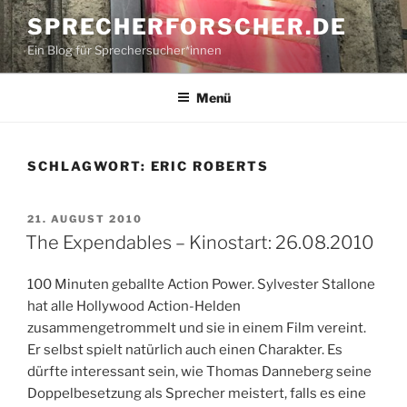
Zum
SPRECHERFORSCHER.DE
Inhalt
Ein Blog für Sprechersucher*innen
springen
Menü
SCHLAGWORT:
ERIC ROBERTS
VERÖFFENTLICHT
21. AUGUST 2010
AM
The Expendables – Kinostart: 26.08.2010
100 Minuten geballte Action Power. Sylvester Stallone
hat alle Hollywood Action-Helden
zusammengetrommelt und sie in einem Film vereint.
Er selbst spielt natürlich auch einen Charakter. Es
dürfte interessant sein, wie Thomas Danneberg seine
Doppelbesetzung als Sprecher meistert, falls es eine