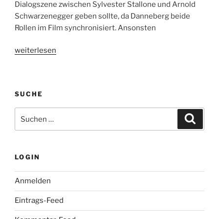
Dialogszene zwischen Sylvester Stallone und Arnold
Schwarzenegger geben sollte, da Danneberg beide
Rollen im Film synchronisiert. Ansonsten
„The
weiterlesen
Expendables
–
Kinostart:
SUCHE
26.08.2010“
Suche
Suche
nach:
LOGIN
Anmelden
Eintrags-Feed