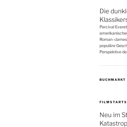
Die dunkl
Klassiker
Percival Evere
amerikanische
Roman »James« i
populäre Gesch
Perspektive des
BUCHMARKT
FILMSTARTS
Neu im S
Katastro