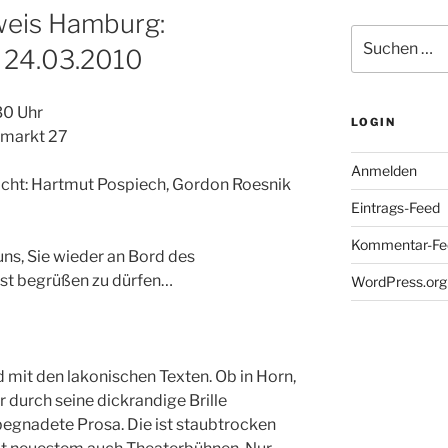
weis Hamburg:
Suche
m 24.03.2010
nach:
30 Uhr
LOGIN
chmarkt 27
Anmelden
acht: Hartmut Pospiech, Gordon Roesnik
Eintrags-Feed
Kommentar-Fe
uns, Sie wieder an Bord des
st begrüßen zu dürfen…
WordPress.org
mit den lakonischen Texten. Ob in Horn,
 durch seine dickrandige Brille
 begnadete Prosa. Die ist staubtrocken