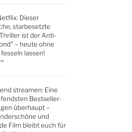
etflix: Dieser
iche, starbesetzte
riller ist der Anti-
ond" – heute ohne
esseln lassen!
26
end streamen: Eine
ifendsten Bestseller-
ngen überhaupt –
underschöne und
 Film bleibt euch für