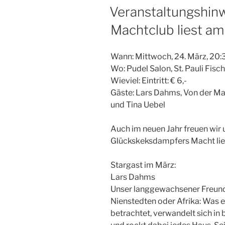
AM
Veranstaltungshin
Machtclub liest a
Wann: Mittwoch, 24. März, 20:
Wo: Pudel Salon, St. Pauli Fis
Wieviel: Eintritt: € 6,-
Gäste: Lars Dahms, Von der M
und Tina Uebel
Auch im neuen Jahr freuen wir 
Glückskeksdampfers Macht lie
Stargast im März:
Lars Dahms
Unser langgewachsener Freund 
Nienstedten oder Afrika: Was er
betrachtet, verwandelt sich in