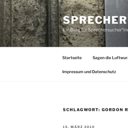
Zum
Inhalt
SPRECHER
springen
Ein Blog für Sprechersucher*i
Startseite
Sagen die Luftwur
Impressum und Datenschutz
SCHLAGWORT:
GORDON 
VERÖFFENTLICHT
15. MÄRZ 2010