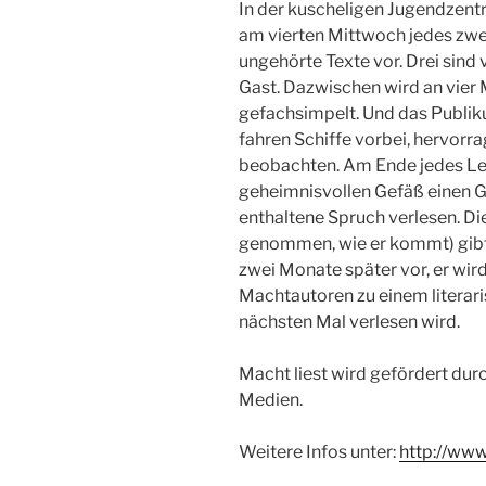
In der kuscheligen Jugendzen
am vierten Mittwoch jedes zwe
ungehörte Texte vor. Drei sind 
Gast. Dazwischen wird an vier M
gefachsimpelt. Und das Publik
fahren Schiffe vorbei, hervor
beobachten. Am Ende jedes Le
geheimnisvollen Gefäß einen G
enthaltene Spruch verlesen. Di
genommen, wie er kommt) gibt 
zwei Monate später vor, er wi
Machtautoren zu einem literari
nächsten Mal verlesen wird.
Macht liest wird gefördert durc
Medien.
Weitere Infos unter:
http://ww