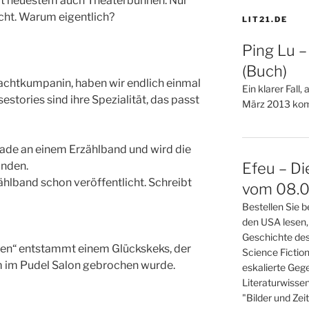
eit neuestem auch Theaterbühnen. Nur
icht. Warum eigentlich?
LIT21.DE
Ping Lu 
(Buch)
Machtkumpanin, haben wir endlich einmal
Ein klarer Fall,
estories sind ihre Spezialität, das passt
März 2013 kom
ade an einem Erzählband und wird die
ünden.
Efeu – Di
hlband schon veröffentlicht. Schreibt
vom 08.0
Bestellen Sie b
den USA lesen,
…
Geschichte des
isen“ entstammt einem Glückskeks, der
Science Fictio
 im Pudel Salon gebrochen wurde.
eskalierte Gege
Literaturwisse
"Bilder und Zei