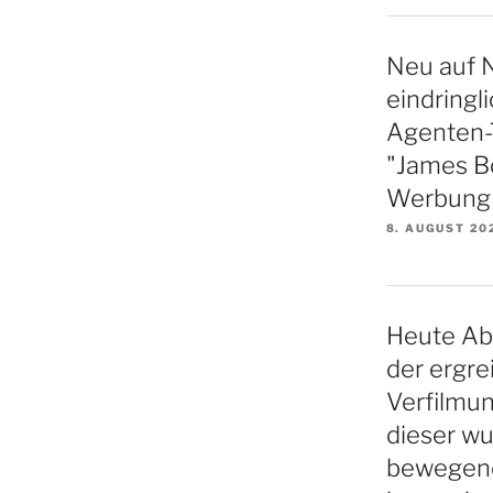
Neu auf N
eindringl
Agenten-Th
"James B
Werbung f
8. AUGUST 20
Heute Ab
der ergre
Verfilmu
dieser w
bewegende