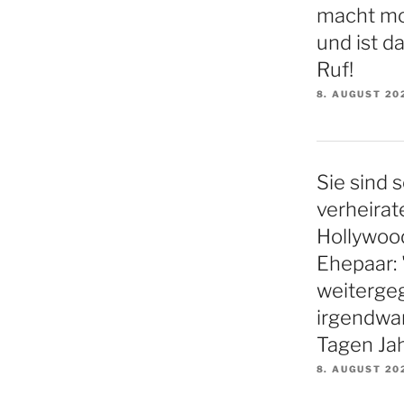
macht mo
und ist d
Ruf!
8. AUGUST 20
Sie sind s
verheirat
Hollywood
Ehepaar: 
weiterge
irgendwa
Tagen Ja
8. AUGUST 20