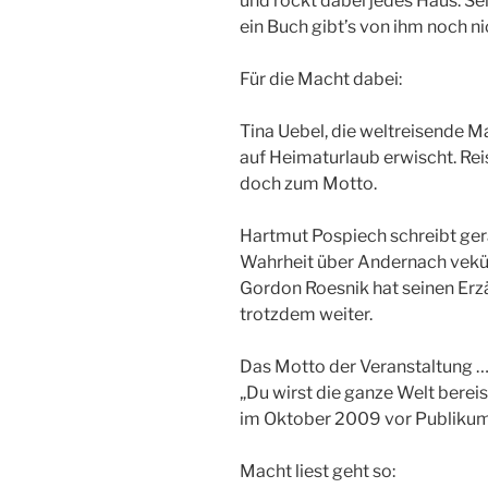
und rockt dabei jedes Haus. S
ein Buch gibt’s von ihm noch n
Für die Macht dabei:
Tina Uebel, die weltreisende 
auf Heimaturlaub erwischt. Reis
doch zum Motto.
Hartmut Pospiech schreibt ger
Wahrheit über Andernach vek
Gordon Roesnik hat seinen Erzä
trotzdem weiter.
Das Motto der Veranstaltung 
„Du wirst die ganze Welt bere
im Oktober 2009 vor Publikum
Macht liest geht so: