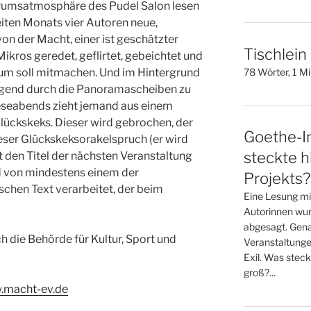
trumsatmosphäre des Pudel Salon lesen
iten Monats vier Autoren neue,
von der Macht, einer ist geschätzter
Tischlein
ikros geredet, geflirtet, gebeichtet und
um soll mitmachen. Und im Hintergrund
78 Wörter, 1 M
ragend durch die Panoramascheiben zu
seabends zieht jemand aus einem
lückskeks. Dieser wird gebrochen, der
Goethe-In
eser Glückskeksorakelspruch (er wird
steckte h
den Titel der nächsten Veranstaltung
rd von mindestens einem der
Projekts?
schen Text verarbeitet, der beim
Eine Lesung mi
Autorinnen wur
abgesagt. Gena
h die Behörde für Kultur, Sport und
Veranstaltunge
Exil. Was steck
groß?...
w.macht-ev.de