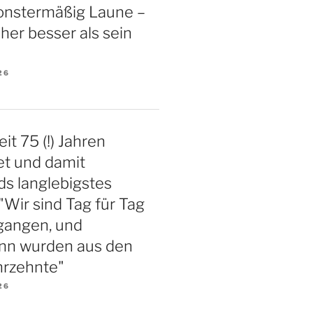
nstermäßig Laune –
aher besser als sein
26
eit 75 (!) Jahren
et und damit
s langlebigstes
"Wir sind Tag für Tag
gangen, und
nn wurden aus den
hrzehnte"
26