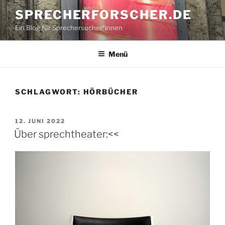
Zum
SPRECHERFORSCHER.DE
Inhalt
Ein Blog für Sprechersucher*innen
springen
Menü
SCHLAGWORT:
HÖRBÜCHER
VERÖFFENTLICHT
12. JUNI 2022
AM
Über sprechtheater:<<