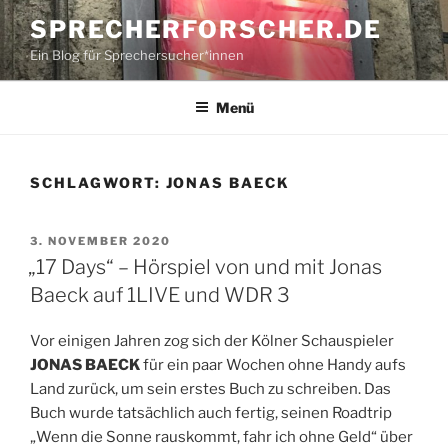
Zum
SPRECHERFORSCHER.DE
Inhalt
Ein Blog für Sprechersucher*innen
springen
Menü
SCHLAGWORT:
JONAS BAECK
VERÖFFENTLICHT
3. NOVEMBER 2020
AM
„17 Days“ – Hörspiel von und mit Jonas
Baeck auf 1LIVE und WDR 3
Vor einigen Jahren zog sich der Kölner Schauspieler
JONAS BAECK
für ein paar Wochen ohne Handy aufs
Land zurück, um sein erstes Buch zu schreiben. Das
Buch wurde tatsächlich auch fertig, seinen Roadtrip
„Wenn die Sonne rauskommt, fahr ich ohne Geld“ über