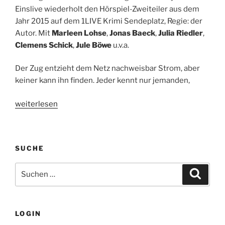
Einslive wiederholt den Hörspiel-Zweiteiler aus dem
Jahr 2015 auf dem 1LIVE Krimi Sendeplatz, Regie: der
Autor. Mit
Marleen Lohse
,
Jonas Baeck
,
Julia Riedler
,
Clemens Schick
,
Jule Böwe
u.v.a.
Der Zug entzieht dem Netz nachweisbar Strom, aber
keiner kann ihn finden. Jeder kennt nur jemanden,
„Hörspielhinweis:
weiterlesen
Der
Zug.
Von
SUCHE
Martin
Heindel.
Suche
Suche
21.
nach:
&
28.03.2019,
23.00
LOGIN
Uhr,