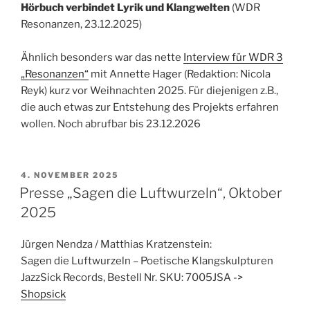
Hörbuch verbindet Lyrik und Klangwelten
(WDR
Resonanzen, 23.12.2025)
Ähnlich besonders war das nette
Interview für WDR 3
„Resonanzen“
mit Annette Hager (Redaktion: Nicola
Reyk) kurz vor Weihnachten 2025. Für diejenigen z.B.,
die auch etwas zur Entstehung des Projekts erfahren
wollen. Noch abrufbar bis 23.12.2026
VERÖFFENTLICHT
4. NOVEMBER 2025
AM
Presse „Sagen die Luftwurzeln“, Oktober
2025
Jürgen Nendza / Matthias Kratzenstein:
Sagen die Luftwurzeln – Poetische Klangskulpturen
JazzSick Records, Bestell Nr. SKU: 7005JSA ->
Shopsick