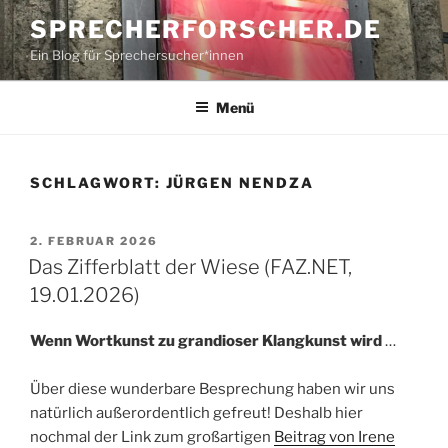
Zum
SPRECHERFORSCHER.DE
Inhalt
Ein Blog für Sprechersucher*innen
springen
Menü
SCHLAGWORT:
JÜRGEN NENDZA
VERÖFFENTLICHT
2. FEBRUAR 2026
AM
Das Zifferblatt der Wiese (FAZ.NET,
19.01.2026)
Wenn Wortkunst zu grandioser Klangkunst wird
…
Über diese wunderbare Besprechung haben wir uns
natürlich außerordentlich gefreut! Deshalb hier
nochmal der Link zum großartigen
Beitrag von Irene