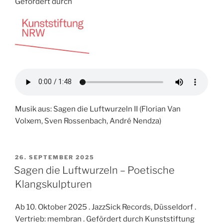
Gefördert durch
Musik aus: Sagen die Luftwurzeln II (Florian Van
Volxem, Sven Rossenbach, André Nendza)
VERÖFFENTLICHT
26. SEPTEMBER 2025
AM
Sagen die Luftwurzeln – Poetische
Klangskulpturen
Ab 10. Oktober 2025 . JazzSick Records, Düsseldorf .
Vertrieb: membran . Gefördert durch Kunststiftung