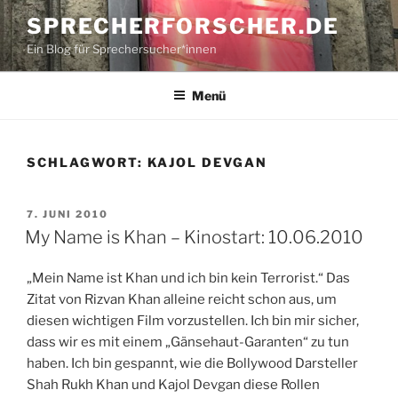
Zum
SPRECHERFORSCHER.DE
Inhalt
Ein Blog für Sprechersucher*innen
springen
Menü
SCHLAGWORT:
KAJOL DEVGAN
VERÖFFENTLICHT
7. JUNI 2010
AM
My Name is Khan – Kinostart: 10.06.2010
„Mein Name ist Khan und ich bin kein Terrorist.“ Das
Zitat von Rizvan Khan alleine reicht schon aus, um
diesen wichtigen Film vorzustellen. Ich bin mir sicher,
dass wir es mit einem „Gänsehaut-Garanten“ zu tun
haben. Ich bin gespannt, wie die Bollywood Darsteller
Shah Rukh Khan und Kajol Devgan diese Rollen