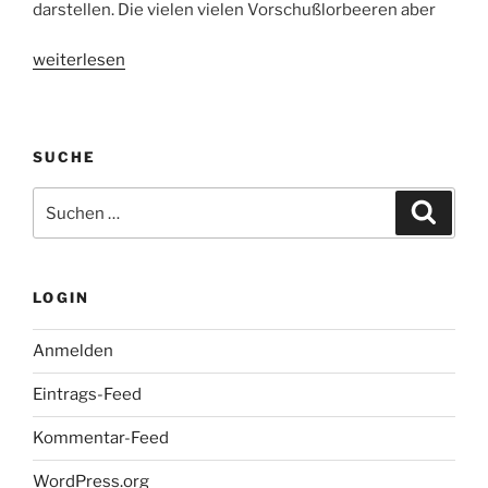
darstellen. Die vielen vielen Vorschußlorbeeren aber
„My
weiterlesen
Name
is
Khan
SUCHE
–
Kinostart:
Suche
Suche
10.06.2010“
nach:
LOGIN
Anmelden
Eintrags-Feed
Kommentar-Feed
WordPress.org