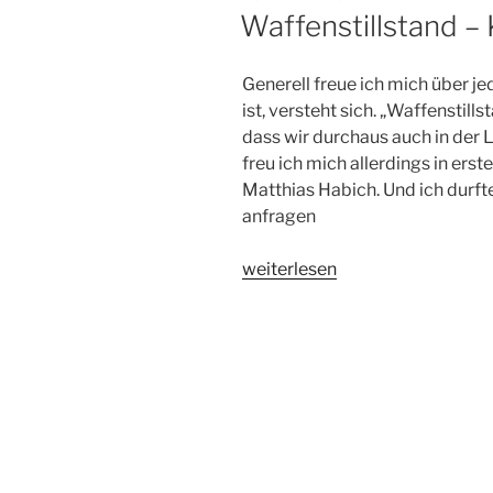
AM
Waffenstillstand –
Generell freue ich mich über j
ist, versteht sich. „Waffenstill
dass wir durchaus auch in der 
freu ich mich allerdings in erste
Matthias Habich. Und ich durf
anfragen
„Waffenstillstand
weiterlesen
–
Kinostart:
01.04.2010“