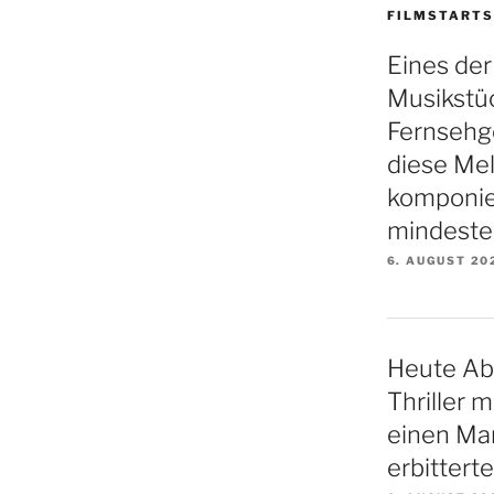
FILMSTARTS
Eines de
Musikstüc
Fernsehge
diese Mel
komponie
mindeste
6. AUGUST 20
Heute Ab
Thriller 
einen Ma
erbittert