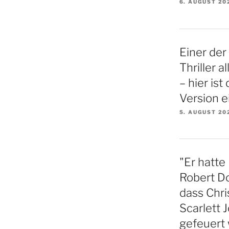
6. AUGUST 20
Einer der
Thriller a
– hier ist
Version e
5. AUGUST 20
"Er hatte 
Robert Do
dass Chr
Scarlett 
gefeuert