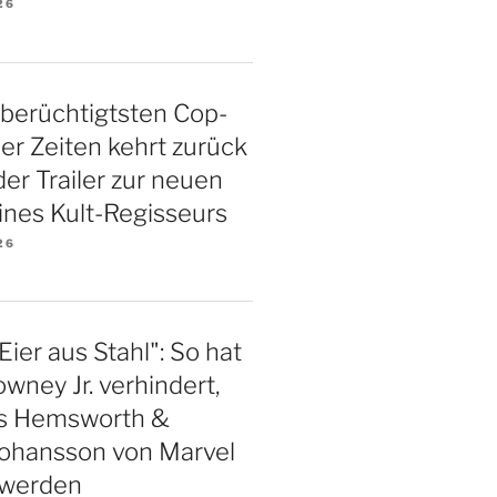
26
 berüchtigtsten Cop-
ller Zeiten kehrt zurück
 der Trailer zur neuen
ines Kult-Regisseurs
26
Eier aus Stahl": So hat
wney Jr. verhindert,
is Hemsworth &
Johansson von Marvel
 werden