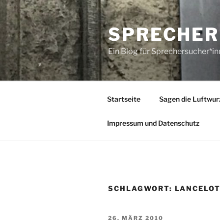
Zum
Inhalt
SPRECHER
springen
Ein Blog für Sprechersucher*i
Startseite
Sagen die Luftwur
Impressum und Datenschutz
SCHLAGWORT:
LANCELOT
VERÖFFENTLICHT
26. MÄRZ 2010