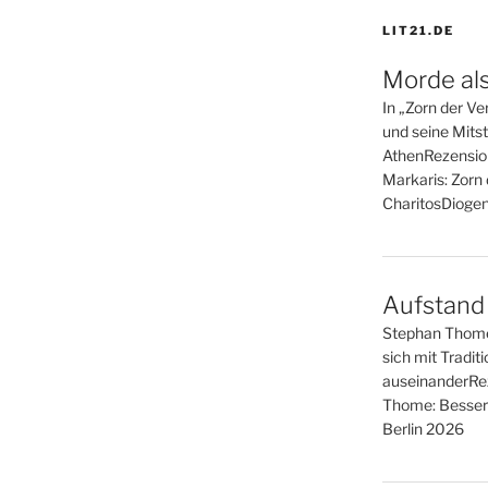
LIT21.DE
Morde al
In „Zorn der Ve
und seine Mitst
AthenRezensio
Markaris: Zorn d
CharitosDiogen
Aufstand 
Stephan Thomes
sich mit Tradit
auseinanderRe
Thome: Besser 
Berlin 2026