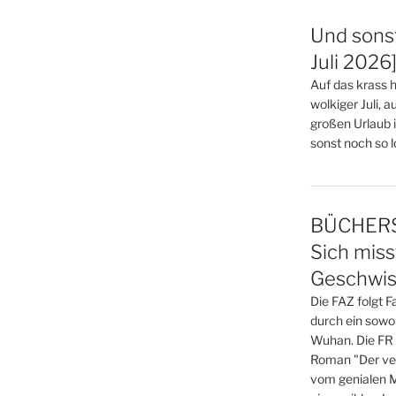
Und sonst
Juli 2026
Auf das krass h
wolkiger Juli, 
großen Urlaub 
sonst noch so los
BÜCHERS
Sich mis
Geschwis
Die FAZ folgt 
durch ein sowo
Wuhan. Die FR 
Roman "Der verl
vom genialen M