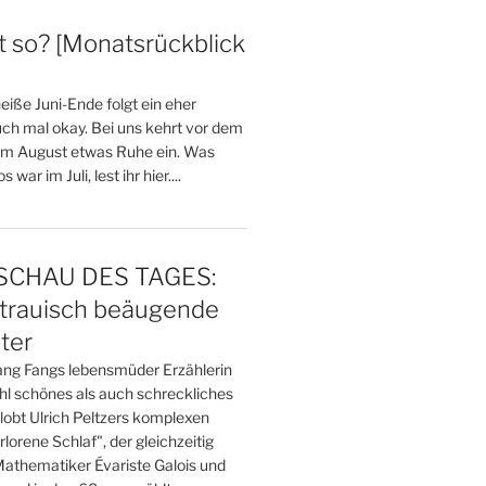
 so? [Monatsrückblick
]
eiße Juni-Ende folgt ein eher
auch mal okay. Bei uns kehrt vor dem
im August etwas Ruhe ein. Was
 war im Juli, lest ihr hier....
CHAU DES TAGES:
strauisch beäugende
ter
Fang Fangs lebensmüder Erzählerin
hl schönes als auch schreckliches
lobt Ulrich Peltzers komplexen
orene Schlaf", der gleichzeitig
athematiker Évariste Galois und