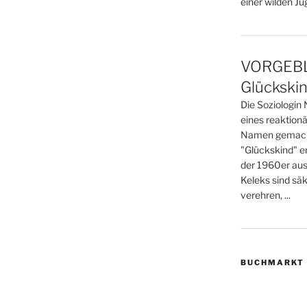
einer wilden Jug
VORGEBLÄ
Glückski
Die Soziologin N
eines reaktionä
Namen gemacht.
"Glückskind" er
der 1960er aus 
Keleks sind säk
verehren, ...
BUCHMARKT