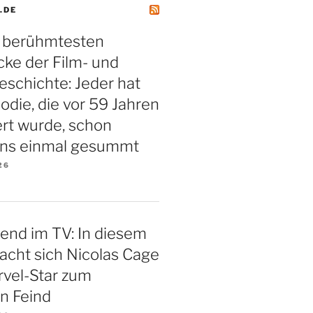
.DE
r berühmtesten
ke der Film- und
schichte: Jeder hat
odie, die vor 59 Jahren
rt wurde, schon
ns einmal gesummt
26
end im TV: In diesem
macht sich Nicolas Cage
rvel-Star zum
en Feind