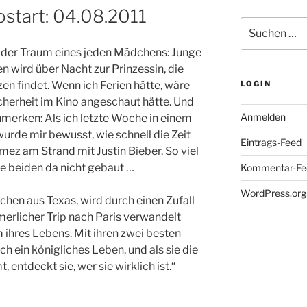
nostart: 04.08.2011
Suche
nach:
, der Traum eines jeden Mädchens: Junge
n wird über Nacht zur Prinzessin, die
en findet. Wenn ich Ferien hätte, wäre
LOGIN
icherheit im Kino angeschaut hätte. Und
Anmelden
nmerken: Als ich letzte Woche in einem
urde mir bewusst, wie schnell die Zeit
Eintrags-Feed
mez am Strand mit Justin Bieber. So viel
ie beiden da nicht gebaut …
Kommentar-Fe
WordPress.org
hen aus Texas, wird durch einen Zufall
merlicher Trip nach Paris verwandelt
ihres Lebens. Mit ihren zwei besten
ch ein königliches Leben, und als sie die
 entdeckt sie, wer sie wirklich ist.“