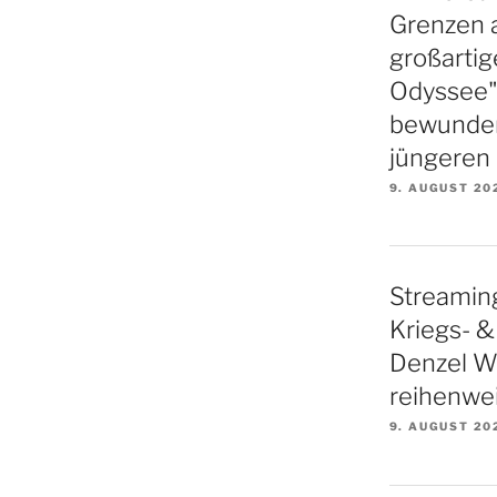
Grenzen a
großartig
Odyssee"-
bewunder
jüngeren
9. AUGUST 20
Streaming
Kriegs- & 
Denzel W
reihenwei
9. AUGUST 20