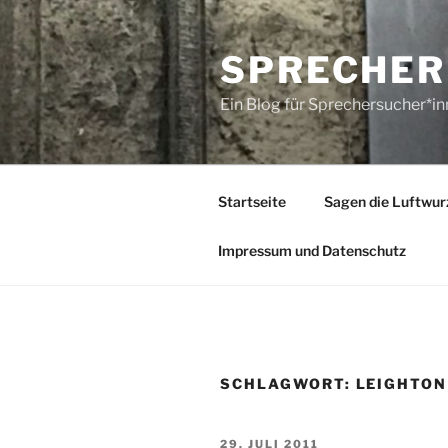
Zum
Inhalt
SPRECHER
springen
Ein Blog für Sprechersucher*i
Startseite
Sagen die Luftwur
Impressum und Datenschutz
SCHLAGWORT:
LEIGHTON
VERÖFFENTLICHT
29. JULI 2011