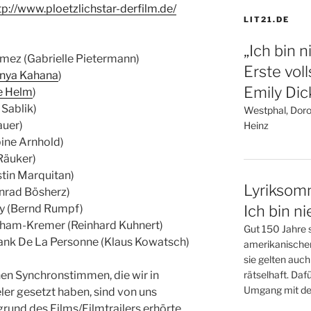
tp://www.ploetzlichstar-derfilm.de/
LIT21.DE
„Ich bin 
omez (Gabrielle Pietermann)
Erste vol
nya Kahana
)
Emily Di
e Helm
)
 Sablik)
Westphal, Dorot
auer)
Heinz
ine Arnhold)
 Räuker)
istin Marquitan)
Lyriksomm
onrad Bösherz)
oy (Bernd Rumpf)
Ich bin n
raham-Kremer (Reinhard Kuhnert)
Gut 150 Jahre s
rank De La Personne (Klaus Kowatsch)
amerikanischen 
sie gelten auc
en Synchronstimmen, die wir in
rätselhaft. Daf
Umgang mit der
er gesetzt haben, sind von uns
rund des Films/Filmtrailers erhörte