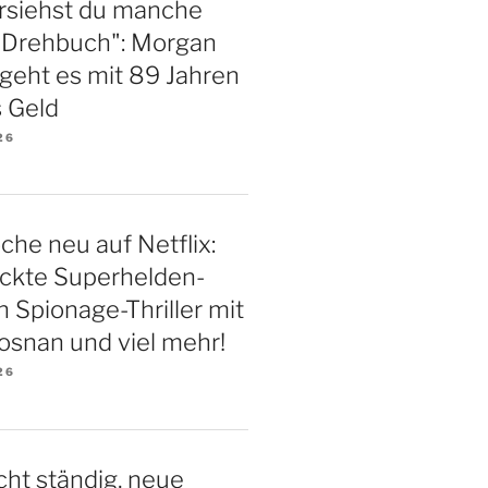
rsiehst du manche
m Drehbuch": Morgan
geht es mit 89 Jahren
 Geld
26
he neu auf Netflix:
ickte Superhelden-
n Spionage-Thriller mit
osnan und viel mehr!
26
cht ständig, neue