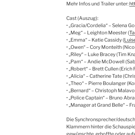
Mehr Infos und Trailer unter:
ht
Cast (Auszug):
• „Gracia/Cordelia“ – Selena G
• „Meg“ – Leighton Meester (
Ta
• „Emma“ – Katie Cassidy (
Luis
• „Owen“ – Cory Monteith (Nico
• „Riley“ – Luke Bracey (Tim Kn
• „Pam“ – Andie McDowell (Sab
• „Robert“ – Brett Cullen (Erich
• „Alicia“ – Catherine Tate (Chr
• „Theo“ – Pierre Boulanger (K
• „Bernard“ – Christoph Malav
• „Police Captain“ – Bruno Ab
• „Manager at Grand Belle“ – F
Die Synchronsprecher/deutsch
Klammern hinter die Schauspiel
gewünschte, erhoffte oder aufg