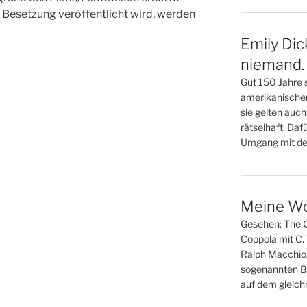
e Besetzung veröffentlicht wird, werden
Emily Dic
niemand.
Gut 150 Jahre s
amerikanischen 
sie gelten auc
rätselhaft. Daf
Umgang mit der
Meine W
Gesehen: The O
Coppola mit C.
Ralph Macchio
sogenannten Br
auf dem gleich