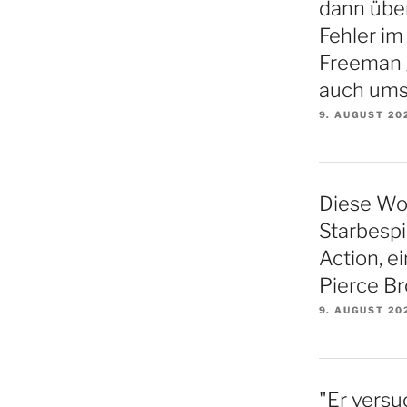
dann übe
Fehler i
Freeman 
auch ums
9. AUGUST 20
Diese Woc
Starbesp
Action, ei
Pierce Br
9. AUGUST 20
"Er versu