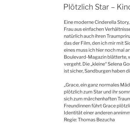
AM
Plötzlich Star – Ki
Eine moderne Cinderella Story
Frau aus einfachen Verhältnisse
natürlich auch ihren Traumprinz
das der Film, den ich mir mit S
eines muss ich hier noch mal a
Boulevard-Magazin blätterte, w
vergeht. Die „kleine“ Selena Go
ist sicher, Sandburgen haben d
„Grace, ein ganz normales Mädc
plötzlich zum Star und ihr som
sich zum märchenhaften Traum 
Freundinnen führt Grace plötzli
Identität einer anderen annimmt,
Regie: Thomas Bezucha