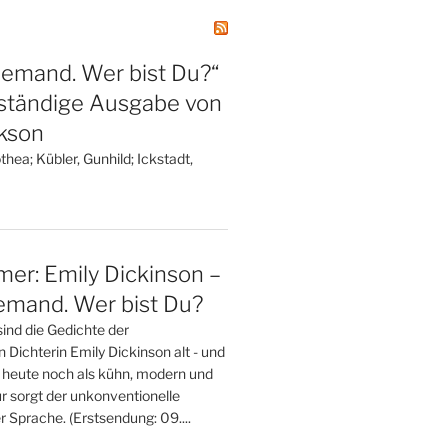
niemand. Wer bist Du?“
lständige Ausgabe von
ckson
hea; Kübler, Gunhild; Ickstadt,
er: Emily Dickinson –
iemand. Wer bist Du?
ind die Gedichte der
Dichterin Emily Dickinson alt - und
h heute noch als kühn, modern und
ür sorgt der unkonventionelle
 Sprache. (Erstsendung: 09....