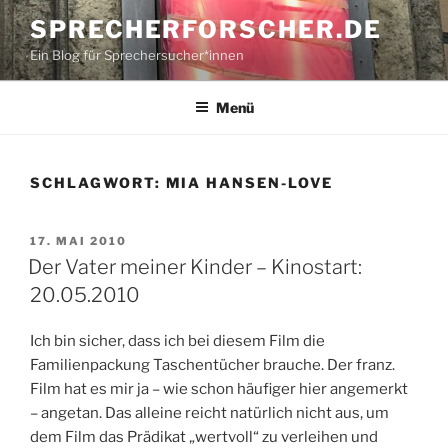
Zum
SPRECHERFORSCHER.DE
Inhalt
Ein Blog für Sprechersucher*innen
springen
Menü
SCHLAGWORT:
MIA HANSEN-LOVE
VERÖFFENTLICHT
17. MAI 2010
AM
Der Vater meiner Kinder – Kinostart:
20.05.2010
Ich bin sicher, dass ich bei diesem Film die
Familienpackung Taschentücher brauche. Der franz.
Film hat es mir ja – wie schon häufiger hier angemerkt
– angetan. Das alleine reicht natürlich nicht aus, um
dem Film das Prädikat „wertvoll“ zu verleihen und