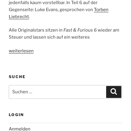
jedenfalls kaum vorstellbar. In Teil 6 auf der
Gegenseite: Luke Evans, gesprochen von
Torben
Liebrecht
.
Alle Originalstars sitzen in
Fast & Furious 6
wieder am
Steuer und lassen sich auf ein weiteres
„Fast
weiterlesen
&
Furious
6
SUCHE
–
Kinostart:
Suche
Suche
23.05.2013“
nach:
LOGIN
Anmelden