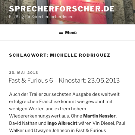
Zum
SPRECHERFORSCHER.DE
Inhalt
Ein Blog für Sprechersucher*innen
springen
Menü
SCHLAGWORT:
MICHELLE RODRIGUEZ
VERÖFFENTLICHT
23. MAI 2013
AM
Fast & Furious 6 – Kinostart: 23.05.2013
Auch der Trailer zur sechsten Ausgabe des weltweit
erfolgreichen Franchise kommt wie gewohnt mit
wenigen Worten und extrem hohem
Wiedererkennungswert aus. Ohne
Martin Kessler
,
David Nathan
und
Ingo Albrecht
wären Vin Diesel, Paul
Walker und Dwayne Johnson in Fast & Furious