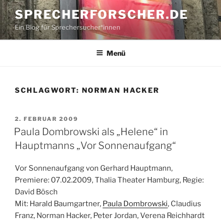
Zum
SPRECHERFORSCHER.DE
Inhalt
Ein Blog für Sprechersucher*innen
springen
Menü
SCHLAGWORT:
NORMAN HACKER
VERÖFFENTLICHT
2. FEBRUAR 2009
AM
Paula Dombrowski als „Helene“ in
Hauptmanns „Vor Sonnenaufgang“
Vor Sonnenaufgang von Gerhard Hauptmann,
Premiere: 07.02.2009, Thalia Theater Hamburg, Regie:
David Bösch
Mit: Harald Baumgartner,
Paula Dombrowski
, Claudius
Franz, Norman Hacker, Peter Jordan, Verena Reichhardt