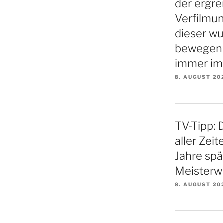
der ergre
Verfilmu
dieser w
bewegende
immer im
8. AUGUST 20
TV-Tipp: 
aller Zei
Jahre spä
Meisterw
8. AUGUST 20