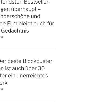
ifendsten Bestseller-
ngen überhaupt –
underschöne und
 Film bleibt euch für
 Gedächtnis
26
Der beste Blockbuster
ten ist auch über 30
ter ein unerreichtes
erk
26