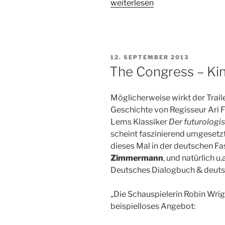
„Der
weiterlesen
Sommer
mit
Mamã
–
VERÖFFENTLICHT
12. SEPTEMBER 2013
Kinostart:
AM
The Congress – Kin
20.08.2015“
Möglicherweise wirkt der Trail
Geschichte von Regisseur Ari F
Lems Klassiker
Der futurologi
scheint faszinierend umgesetzt
dieses Mal in der deutschen 
Zimmermann
, und natürlich u.
Deutsches Dialogbuch & deutsc
„Die Schauspielerin Robin Wrig
beispielloses Angebot: