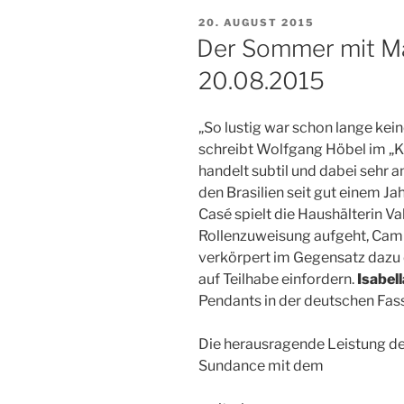
VERÖFFENTLICHT
20. AUGUST 2015
AM
Der Sommer mit Mam
20.08.2015
„So lustig war schon lange kei
schreibt Wolfgang Höbel im „K
handelt subtil und dabei sehr 
den Brasilien seit gut einem Ja
Casé spielt die Haushälterin Va
Rollenzuweisung aufgeht, Camila
verkörpert im Gegensatz dazu e
auf Teilhabe einfordern.
Isabel
Pendants in der deutschen Fas
Die herausragende Leistung de
Sundance mit dem