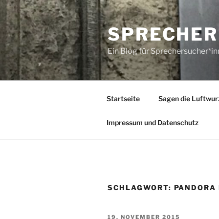
Zum
Inhalt
SPRECHER
springen
Ein Blog für Sprechersucher*i
Startseite
Sagen die Luftwur
Impressum und Datenschutz
SCHLAGWORT:
PANDORA 
VERÖFFENTLICHT
19. NOVEMBER 2015