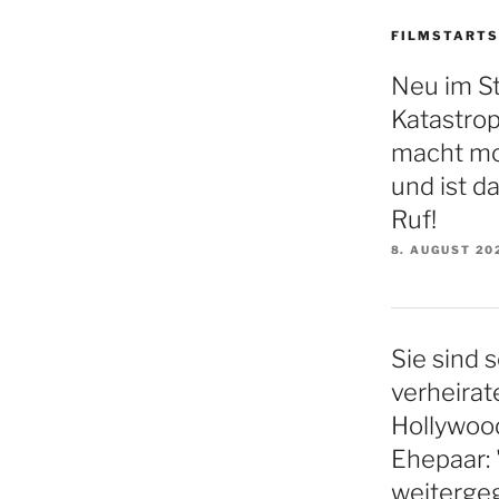
FILMSTARTS
Neu im S
Katastro
macht mo
und ist d
Ruf!
8. AUGUST 20
Sie sind s
verheirat
Hollywood
Ehepaar: 
weiterge