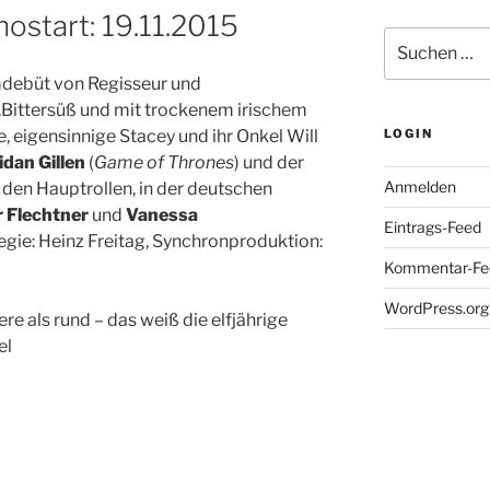
nostart: 19.11.2015
Suche
nach:
lmdebüt von Regisseur und
Bittersüß und mit trockenem irischem
e, eigensinnige Stacey und ihr Onkel Will
LOGIN
idan Gillen
(
Game of Thrones
) und der
Anmelden
 den Hauptrollen, in der deutschen
r Flechtner
und
Vanessa
Eintrags-Feed
egie: Heinz Freitag, Synchronproduktion:
Kommentar-Fe
WordPress.org
ere als rund – das weiß die elfjährige
el