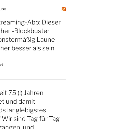
.DE
treaming-Abo: Dieser
phen-Blockbuster
nstermäßig Laune –
aher besser als sein
26
eit 75 (!) Jahren
et und damit
s langlebigstes
"Wir sind Tag für Tag
gangen, und