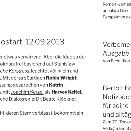
Roman »James« i
populäre Gesch
Perspektive des
ostart: 12.09.2013
Vorbemer
Ausgabe v
er etwas verwirrend. Aber die Idee zu der
Von Redaktion l
olman, frei basierend auf Stanislaw
sche Kongress
, leuchtet völlig ein und
. Mit der großartigen
Robin Wright
,
Fassung gesprochen von
Katrin
Bertolt Br
a. mit
Joachim Kerzel
als
Harvey Keitel
.
Notizbüch
he Dialogregie: Dr. Beate Klöckner.
für seine
ht, deren Stern verblasst, bekommt ein
und alltä
Zum 70. Todes
Verlag Band 8 d