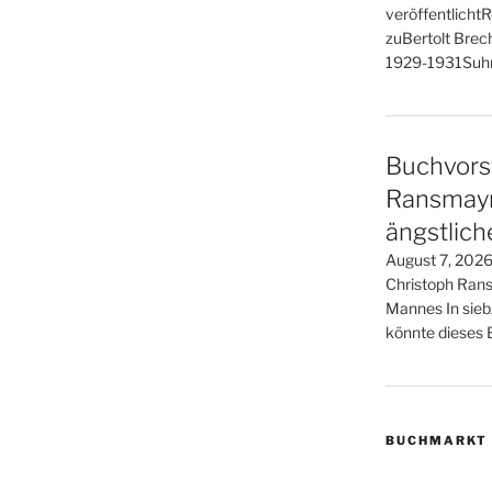
veröffentlicht
zuBertolt Brech
1929-1931Suhr
Buchvorst
Ransmayr 
ängstlic
August 7, 2026
Christoph Rans
Mannes In sieb
könnte dieses B
BUCHMARKT