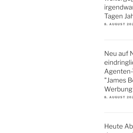
irgendwa
Tagen Ja
8. AUGUST 20
Neu auf N
eindringl
Agenten-Th
"James B
Werbung f
8. AUGUST 20
Heute Ab