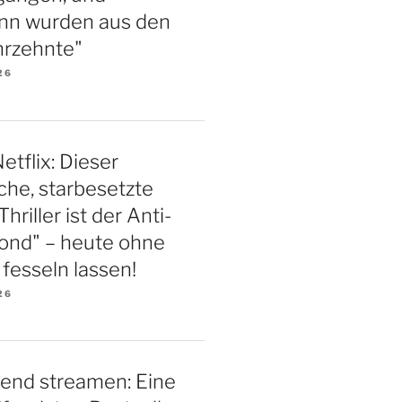
nn wurden aus den
hrzehnte"
26
etflix: Dieser
iche, starbesetzte
riller ist der Anti-
ond" – heute ohne
esseln lassen!
26
end streamen: Eine