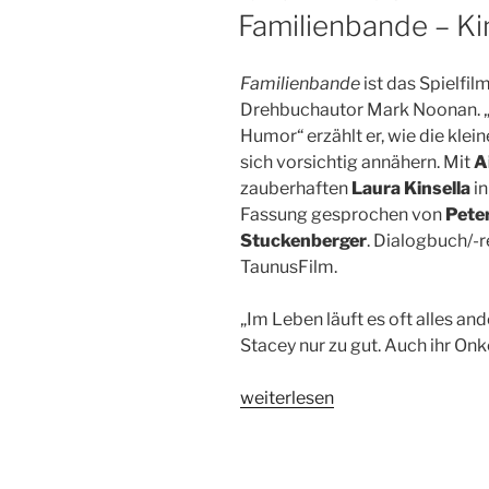
AM
Familienbande – Ki
Familienbande
ist das Spielfi
Drehbuchautor Mark Noonan. „
Humor“ erzählt er, wie die klein
sich vorsichtig annähern. Mit
A
zauberhaften
Laura Kinsella
in
Fassung gesprochen von
Pete
Stuckenberger
. Dialogbuch/-r
TaunusFilm.
„Im Leben läuft es oft alles and
Stacey nur zu gut. Auch ihr Onk
„Familienbande
weiterlesen
–
Kinostart:
19.11.2015“