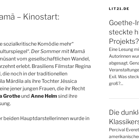
LIT21.DE
ã – Kinostart:
Goethe-In
steckte h
Projekts?
ne sozialkritische Komödie mehr“
Eine Lesung mi
ulturspiegel“.
Der Sommer mit Mamã
Autorinnen wur
amüsant vom gesellschaftlichen Wandel,
abgesagt. Gena
hrzehnt erlebt. Brasiliens Filmstar Regina
Veranstaltunge
l, die noch in der traditionellen
Exil. Was steck
 Márdila als ihre Tochter Jéssica
groß?...
ine jener jungen Frauen, die ihr Recht
la Grothe
und
Anne Helm
sind ihre
sung.
Die dunkl
r beiden Hauptdarstellerinnen wurde in
Klassiker
Percival Evere
amerikanische