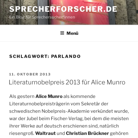
Zum
SPRECHERFORSCHER.DE
Inhalt
Ein Blog für Sprechersucher*innen
springen
Menü
SCHLAGWORT:
PARLANDO
VERÖFFENTLICHT
11. OKTOBER 2013
AM
Literaturnobelpreis 2013 für Alice Munro
Als gestern
Alice Munro
als kommende
Literaturnobelpreisträgerin vom Sekretär der
schwedischen Nobelpreis-Akademie verkündet wurde,
war der Jubel beim Fischer-Verlag, bei dem die meisten
ihrer Werke auf deutsch erschienen sind, natürlich
riesengroß.
Waltraut
und
Christian Brückner
gehören