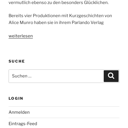
vermutlich ebenso zu den besonders Glücklichen.
Bereits vier Produktionen mit Kurzgeschichten von
Alice Munro haben sie in ihrem Parlando Verlag
„Literaturnobelpreis
weiterlesen
2013
für
Alice
SUCHE
Munro“
Suche
Suche
nach:
LOGIN
Anmelden
Eintrags-Feed