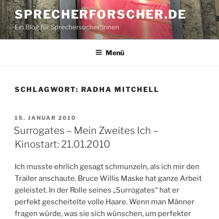
Zum
SPRECHERFORSCHER.DE
Inhalt
Ein Blog für Sprechersucher*innen
springen
Menü
SCHLAGWORT:
RADHA MITCHELL
VERÖFFENTLICHT
15. JANUAR 2010
AM
Surrogates – Mein Zweites Ich –
Kinostart: 21.01.2010
Ich musste ehrlich gesagt schmunzeln, als ich mir den
Trailer anschaute. Bruce Willis Maske hat ganze Arbeit
geleistet. In der Rolle seines „Surrogates“ hat er
perfekt gescheitelte volle Haare. Wenn man Männer
fragen würde, was sie sich wünschen, um perfekter