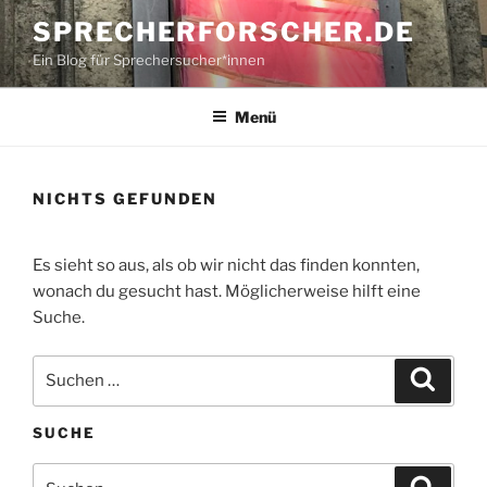
Zum
SPRECHERFORSCHER.DE
Inhalt
Ein Blog für Sprechersucher*innen
springen
Menü
NICHTS GEFUNDEN
Es sieht so aus, als ob wir nicht das finden konnten,
wonach du gesucht hast. Möglicherweise hilft eine
Suche.
Suche
Suche
nach:
SUCHE
Suche
Suche