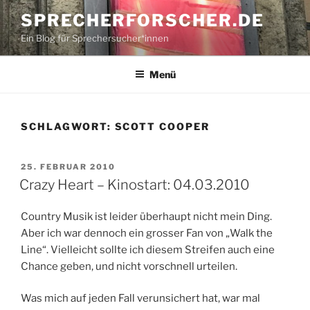
Zum
SPRECHERFORSCHER.DE
Inhalt
Ein Blog für Sprechersucher*innen
springen
Menü
SCHLAGWORT:
SCOTT COOPER
VERÖFFENTLICHT
25. FEBRUAR 2010
AM
Crazy Heart – Kinostart: 04.03.2010
Country Musik ist leider überhaupt nicht mein Ding.
Aber ich war dennoch ein grosser Fan von „Walk the
Line“. Vielleicht sollte ich diesem Streifen auch eine
Chance geben, und nicht vorschnell urteilen.
Was mich auf jeden Fall verunsichert hat, war mal