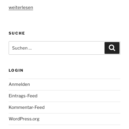
„Hanni
weiterlesen
&
Nanni
–
SUCHE
Kinostart:
17.06.2010“
Suche
Suche
nach:
LOGIN
Anmelden
Eintrags-Feed
Kommentar-Feed
WordPress.org