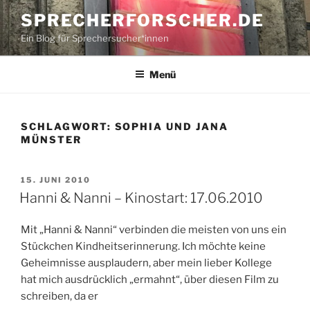
Zum
SPRECHERFORSCHER.DE
Inhalt
Ein Blog für Sprechersucher*innen
springen
Menü
SCHLAGWORT:
SOPHIA UND JANA
MÜNSTER
VERÖFFENTLICHT
15. JUNI 2010
AM
Hanni & Nanni – Kinostart: 17.06.2010
Mit „Hanni & Nanni“ verbinden die meisten von uns ein
Stückchen Kindheitserinnerung. Ich möchte keine
Geheimnisse ausplaudern, aber mein lieber Kollege
hat mich ausdrücklich „ermahnt“, über diesen Film zu
schreiben, da er