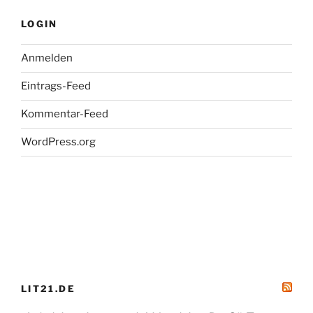
Blissett.
26.03
LOGIN
–
05.04.2018,
Anmelden
WDR
Eintrags-Feed
3“
Kommentar-Feed
WordPress.org
LIT21.DE