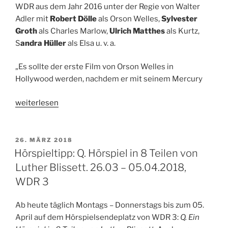
WDR aus dem Jahr 2016 unter der Regie von Walter
Adler mit
Robert Dölle
als Orson Welles,
Sylvester
Groth
als Charles Marlow,
Ulrich Matthes
als Kurtz,
S
andra Hüller
als Elsa u. v. a.
„Es sollte der erste Film von Orson Welles in
Hollywood werden, nachdem er mit seinem Mercury
„Hörspieltipp:
weiterlesen
Orson
Welles‘
Herz
VERÖFFENTLICHT
26. MÄRZ 2018
AM
der
Hörspieltipp: Q. Hörspiel in 8 Teilen von
Finsternis.
Luther Blissett. 26.03 – 05.04.2018,
18.
WDR 3
–
22.06.2018,
Ab heute täglich Montags – Donnerstags bis zum 05.
WDR
April auf dem Hörspielsendeplatz von WDR 3:
Q. Ein
3“