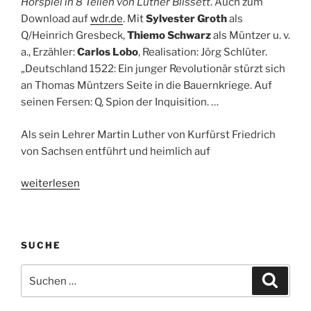
Hörspiel in 8 Teilen von Luther Blissett
. Auch zum
Download auf
wdr.de
. Mit
Sylvester Groth
als
Q/Heinrich Gresbeck,
Thiemo Schwarz
als Müntzer u. v.
a., Erzähler:
Carlos Lobo
, Realisation: Jörg Schlüter.
„Deutschland 1522: Ein junger Revolutionär stürzt sich
an Thomas Müntzers Seite in die Bauernkriege. Auf
seinen Fersen: Q, Spion der Inquisition. …
Als sein Lehrer Martin Luther von Kurfürst Friedrich
von Sachsen entführt und heimlich auf
„Hörspieltipp:
weiterlesen
Q.
Hörspiel
in
SUCHE
8
Teilen
Suche
Suche
von
nach:
Luther