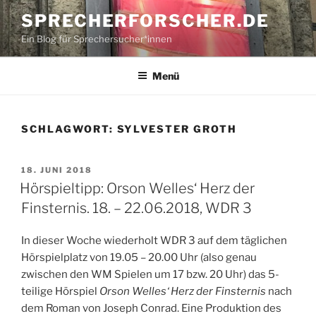
Zum
SPRECHERFORSCHER.DE
Inhalt
Ein Blog für Sprechersucher*innen
springen
Menü
SCHLAGWORT:
SYLVESTER GROTH
VERÖFFENTLICHT
18. JUNI 2018
AM
Hörspieltipp: Orson Welles‘ Herz der
Finsternis. 18. – 22.06.2018, WDR 3
In dieser Woche wiederholt WDR 3 auf dem täglichen
Hörspielplatz von 19.05 – 20.00 Uhr (also genau
zwischen den WM Spielen um 17 bzw. 20 Uhr) das 5-
teilige Hörspiel
Orson Welles‘ Herz der Finsternis
nach
dem Roman von Joseph Conrad. Eine Produktion des