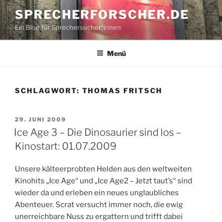
Zum
SPRECHERFORSCHER.DE
Inhalt
Ein Blog für Sprechersucher*innen
springen
Menü
SCHLAGWORT:
THOMAS FRITSCH
VERÖFFENTLICHT
29. JUNI 2009
AM
Ice Age 3 – Die Dinosaurier sind los –
Kinostart: 01.07.2009
Unsere kälteerprobten Helden aus den weltweiten
Kinohits „Ice Age“ und „Ice Age2 – Jetzt taut’s“ sind
wieder da und erleben ein neues unglaubliches
Abenteuer. Scrat versucht immer noch, die ewig
unerreichbare Nuss zu ergattern und trifft dabei