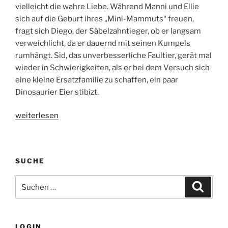
vielleicht die wahre Liebe. Während Manni und Ellie
sich auf die Geburt ihres „Mini-Mammuts“ freuen,
fragt sich Diego, der Säbelzahntieger, ob er langsam
verweichlicht, da er dauernd mit seinen Kumpels
rumhängt. Sid, das unverbesserliche Faultier, gerät mal
wieder in Schwierigkeiten, als er bei dem Versuch sich
eine kleine Ersatzfamilie zu schaffen, ein paar
Dinosaurier Eier stibizt.
„Ice
weiterlesen
Age
3
–
SUCHE
Die
Dinosaurier
Suche
Suche
sind
nach:
los
–
Kinostart:
LOGIN