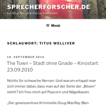
Zum
SPRECHERFORSCHER.DE
Inhalt
Ein Blog für Sprechersucher*innen
springen
Menü
SCHLAGWORT:
TITUS WELLIVER
VERÖFFENTLICHT
18. SEPTEMBER 2010
AM
The Town – Stadt ohne Gnade – Kinostart:
23.09.2010
Nichts für schwache Nerven. Und warum ertappt man
sich immer dabei, dass man auf der Seite der „Bösen“
steht? Ich freu mich auf Popcorn und Nägelkauen.
„Der gewissenlose Kriminelle Doug MacRay (Ben