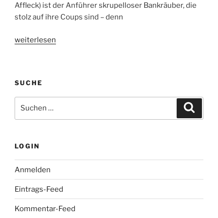
Affleck) ist der Anführer skrupelloser Bankräuber, die
stolz auf ihre Coups sind – denn
„The
weiterlesen
Town
–
Stadt
SUCHE
ohne
Gnade
Suche
Suche
–
nach:
Kinostart:
23.09.2010“
LOGIN
Anmelden
Eintrags-Feed
Kommentar-Feed