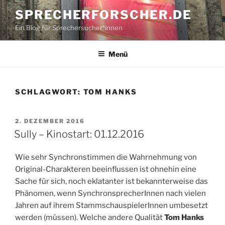
Zum
SPRECHERFORSCHER.DE
Inhalt
Ein Blog für Sprechersucher*innen
springen
Menü
SCHLAGWORT:
TOM HANKS
VERÖFFENTLICHT
2. DEZEMBER 2016
AM
Sully – Kinostart: 01.12.2016
Wie sehr Synchronstimmen die Wahrnehmung von
Original-Charakteren beeinflussen ist ohnehin eine
Sache für sich, noch eklatanter ist bekannterweise das
Phänomen, wenn SynchronsprecherInnen nach vielen
Jahren auf ihrem StammschauspielerInnen umbesetzt
werden (müssen). Welche andere Qualität
Tom Hanks