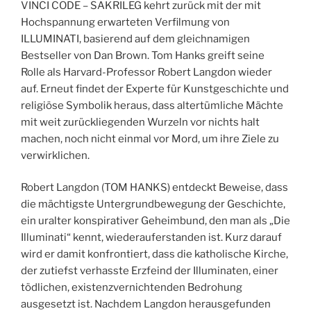
14.11.2013“
VINCI CODE – SAKRILEG kehrt zurück mit der mit
Hochspannung erwarteten Verfilmung von
ILLUMINATI, basierend auf dem gleichnamigen
Bestseller von Dan Brown. Tom Hanks greift seine
Rolle als Harvard-Professor Robert Langdon wieder
auf. Erneut findet der Experte für Kunstgeschichte und
religiöse Symbolik heraus, dass altertümliche Mächte
mit weit zurückliegenden Wurzeln vor nichts halt
machen, noch nicht einmal vor Mord, um ihre Ziele zu
verwirklichen.
Robert Langdon (TOM HANKS) entdeckt Beweise, dass
die mächtigste Untergrundbewegung der Geschichte,
ein uralter konspirativer Geheimbund, den man als „Die
Illuminati“ kennt, wiederauferstanden ist. Kurz darauf
wird er damit konfrontiert, dass die katholische Kirche,
der zutiefst verhasste Erzfeind der Illuminaten, einer
tödlichen, existenzvernichtenden Bedrohung
ausgesetzt ist. Nachdem Langdon herausgefunden