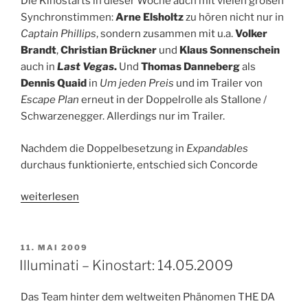
Die Kinostarts in dieser Woche auch mit vielen großen
Synchronstimmen:
Arne Elsholtz
zu hören nicht nur in
Captain Phillips
, sondern zusammen mit u.a.
Volker
Brandt
,
Christian Brückner
und
Klaus Sonnenschein
auch in
Last Vegas
.
Und
Thomas Danneberg
als
Dennis Quaid
in
Um jeden Preis
und im Trailer von
Escape Plan
erneut in der Doppelrolle als Stallone /
Schwarzenegger. Allerdings nur im Trailer.
Nachdem die Doppelbesetzung in
Expandables
durchaus funktionierte, entschied sich Concorde
„Escape
weiterlesen
Plan
/
Last
VERÖFFENTLICHT
11. MAI 2009
AM
Vegas
Illuminati – Kinostart: 14.05.2009
–
Kinostart:
Das Team hinter dem weltweiten Phänomen THE DA