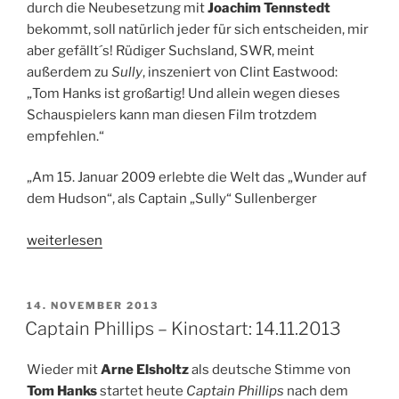
durch die Neubesetzung mit
Joachim Tennstedt
bekommt, soll natürlich jeder für sich entscheiden, mir
aber gefällt´s! Rüdiger Suchsland, SWR, meint
außerdem zu
Sully
, inszeniert von Clint Eastwood:
„Tom Hanks ist großartig! Und allein wegen dieses
Schauspielers kann man diesen Film trotzdem
empfehlen.“
„Am 15. Januar 2009 erlebte die Welt das „Wunder auf
dem Hudson“, als Captain „Sully“ Sullenberger
„Sully
weiterlesen
–
Kinostart:
01.12.2016“
VERÖFFENTLICHT
14. NOVEMBER 2013
AM
Captain Phillips – Kinostart: 14.11.2013
Wieder mit
Arne Elsholtz
als deutsche Stimme von
Tom Hanks
startet heute
Captain Phillips
nach dem