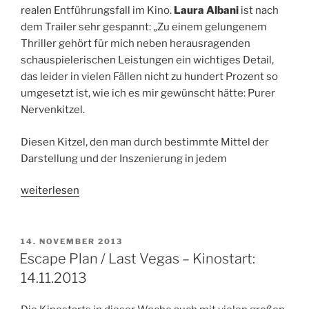
realen Entführungsfall im Kino.
Laura Albani
ist nach
dem Trailer sehr gespannt: „Zu einem gelungenem
Thriller gehört für mich neben herausragenden
schauspielerischen Leistungen ein wichtiges Detail,
das leider in vielen Fällen nicht zu hundert Prozent so
umgesetzt ist, wie ich es mir gewünscht hätte: Purer
Nervenkitzel.
Diesen Kitzel, den man durch bestimmte Mittel der
Darstellung und der Inszenierung in jedem
„Captain
weiterlesen
Phillips
–
Kinostart:
VERÖFFENTLICHT
14. NOVEMBER 2013
AM
14.11.2013“
Escape Plan / Last Vegas – Kinostart:
14.11.2013