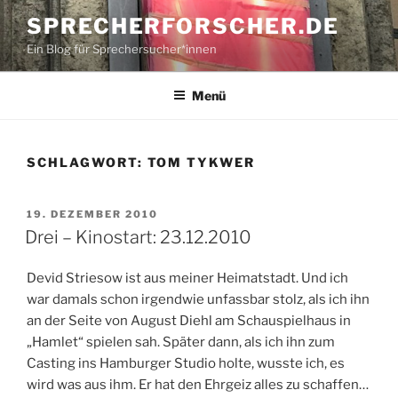
Zum
SPRECHERFORSCHER.DE
Inhalt
Ein Blog für Sprechersucher*innen
springen
Menü
SCHLAGWORT:
TOM TYKWER
VERÖFFENTLICHT
19. DEZEMBER 2010
AM
Drei – Kinostart: 23.12.2010
Devid Striesow ist aus meiner Heimatstadt. Und ich
war damals schon irgendwie unfassbar stolz, als ich ihn
an der Seite von August Diehl am Schauspielhaus in
„Hamlet“ spielen sah. Später dann, als ich ihn zum
Casting ins Hamburger Studio holte, wusste ich, es
wird was aus ihm. Er hat den Ehrgeiz alles zu schaffen…