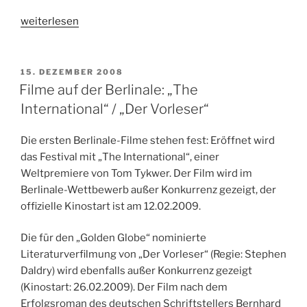
„Drei
weiterlesen
–
Kinostart:
23.12.2010“
VERÖFFENTLICHT
15. DEZEMBER 2008
AM
Filme auf der Berlinale: „The
International“ / „Der Vorleser“
Die ersten Berlinale-Filme stehen fest: Eröffnet wird
das Festival mit „The International“, einer
Weltpremiere von Tom Tykwer. Der Film wird im
Berlinale-Wettbewerb außer Konkurrenz gezeigt, der
offizielle Kinostart ist am 12.02.2009.
Die für den „Golden Globe“ nominierte
Literaturverfilmung von „Der Vorleser“ (Regie: Stephen
Daldry) wird ebenfalls außer Konkurrenz gezeigt
(Kinostart: 26.02.2009). Der Film nach dem
Erfolgsroman des deutschen Schriftstellers Bernhard