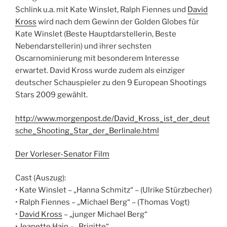
Schlink u.a. mit Kate Winslet, Ralph Fiennes und
David
Kross
wird nach dem Gewinn der Golden Globes für
Kate Winslet (Beste Hauptdarstellerin, Beste
Nebendarstellerin) und ihrer sechsten
Oscarnominierung mit besonderem Interesse
erwartet. David Kross wurde zudem als einziger
deutscher Schauspieler zu den 9 European Shootings
Stars 2009 gewählt.
http://www.morgenpost.de/David_Kross_ist_der_deut
sche_Shooting_Star_der_Berlinale.html
Der Vorleser-Senator Film
Cast (Auszug):
• Kate Winslet – „Hanna Schmitz“ – (Ulrike Stürzbecher)
• Ralph Fiennes – „Michael Berg“ – (Thomas Vogt)
•
David Kross
– „junger Michael Berg“
• Jeanette Hain – „Brigitte“