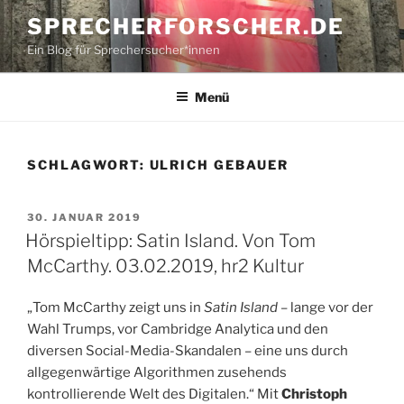
Zum
SPRECHERFORSCHER.DE
Inhalt
Ein Blog für Sprechersucher*innen
springen
Menü
SCHLAGWORT:
ULRICH GEBAUER
VERÖFFENTLICHT
30. JANUAR 2019
AM
Hörspieltipp: Satin Island. Von Tom
McCarthy. 03.02.2019, hr2 Kultur
„Tom McCarthy zeigt uns in
Satin Island
– lange vor der
Wahl Trumps, vor Cambridge Analytica und den
diversen Social-Media-Skandalen – eine uns durch
allgegenwärtige Algorithmen zusehends
kontrollierende Welt des Digitalen.“ Mit
Christoph