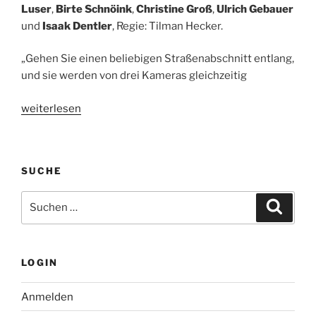
Luser
,
Birte Schnöink
,
Christine Groß
,
Ulrich Gebauer
und
Isaak Dentler
, Regie: Tilman Hecker.
„Gehen Sie einen beliebigen Straßenabschnitt entlang,
und sie werden von drei Kameras gleichzeitig
„Hörspieltipp:
weiterlesen
Satin
Island.
Von
SUCHE
Tom
McCarthy.
Suche
Suche
03.02.2019,
nach:
hr2
Kultur“
LOGIN
Anmelden