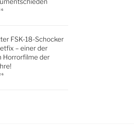
 umentschieden
26
ter FSK-18-Schocker
etfix – einer der
n Horrorfilme der
hre!
26