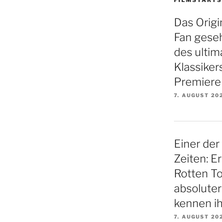
Das Origin
Fan gese
des ultim
Klassiker
Premiere
7. AUGUST 20
Einer der
Zeiten: E
Rotten To
absoluter
kennen ih
7. AUGUST 20