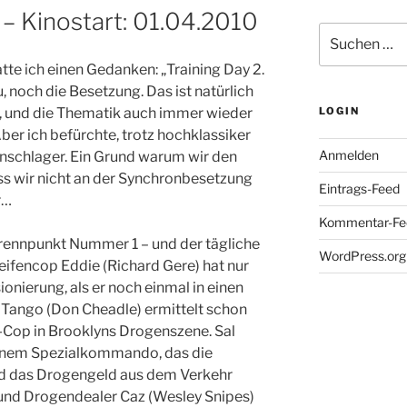
 – Kinostart: 01.04.2010
Suche
nach:
atte ich einen Gedanken: „Training Day 2.
u, noch die Besetzung. Das ist natürlich
en, und die Thematik auch immer wieder
LOGIN
Aber ich befürchte, trotz hochklassiker
Anmelden
nschlager. Ein Grund warum wir den
ass wir nicht an der Synchronbesetzung
Eintrags-Feed
r…
Kommentar-Fe
Brennpunkt Nummer 1 – und der tägliche
WordPress.org
treifencop Eddie (Richard Gere) hat nur
ionierung, als er noch einmal in einen
 Tango (Don Cheadle) ermittelt schon
r-Cop in Brooklyns Drogenszene. Sal
 einem Spezialkommando, das die
d das Drogengeld aus dem Verkehr
 und Drogendealer Caz (Wesley Snipes)