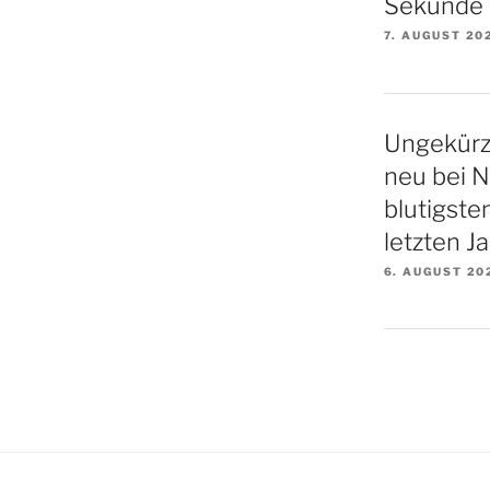
Sekunde
7. AUGUST 20
Ungekürz
neu bei N
blutigste
letzten Ja
6. AUGUST 20