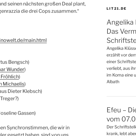
und seinen nächsten großen Deal plant,
LIT21.DE
ogenrazzia die drei Cops zusammen.“
Angelika 
Das Verm
Schriftste
inowelt.de/main.html
Angelika Klüss
erzählt vor de
einer Schriftste
rtus Bengsch)
verliebt, aus i
mar Wunder
)
im Koma eine u
Fröhlich
)
Albath
n Michaelis
)
laus Dieter Klebsch)
 Treger?)
Efeu – Di
(Joseline Gassen)
vom 07.08
Der Schriftste
en Synchronstimmen, die wir in
krank, lebt abe
er gesetzt haben, sind von uns