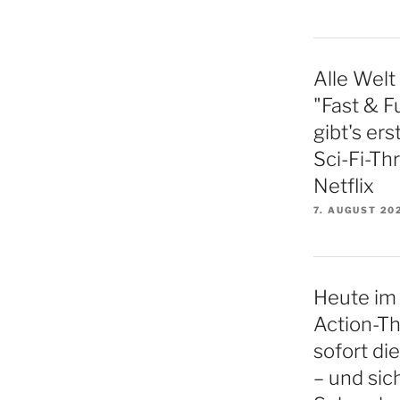
Alle Welt
"Fast & Fu
gibt's er
Sci-Fi-Thr
Netflix
7. AUGUST 20
Heute im 
Action-Thr
sofort di
– und sich