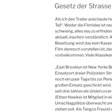
AM
Gesetz der Strasse
Als ich den Trailer anschaute h
Teil“. Weder die Filmidee ist ne
schwierig, alles neu zu erfind
aktuell, insofern verständlich. 
Besetzung wird das kein Kasse
Film dennoch vorstellen ist, d
vorbeikommen. Viele Klassike
„East Brooklyn ist New Yorks 
Einsatzort dreier Polizisten: S
noch ein paar Tage bis zur Pens
großen Einsatz geschickt wird.
seit drei Jahren als Undercove
(Ethan Hawke) ist Mitglied in
Umschlagplätze überwacht un
ziehen soll. Als Tangos Freund