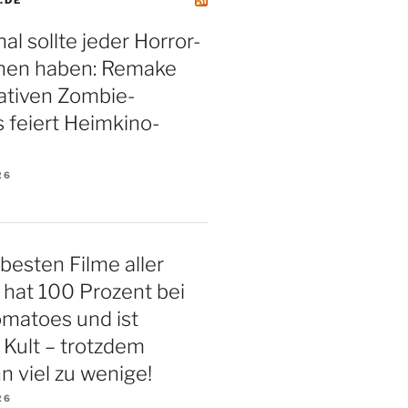
al sollte jeder Horror-
hen haben: Remake
ativen Zombie-
s feiert Heimkino-
26
 besten Filme aller
r hat 100 Prozent bei
matoes und ist
 Kult – trotzdem
n viel zu wenige!
26