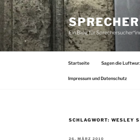
Zum
Inhalt
SPRECHER
springen
Ein Blog für Sprechersucher*i
Startseite
Sagen die Luftwur
Impressum und Datenschutz
SCHLAGWORT:
WESLEY S
VERÖFFENTLICHT
26. MÄRZ 2010