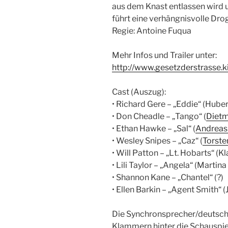
aus dem Knast entlassen wird 
führt eine verhängnisvolle Dr
Regie: Antoine Fuqua
Mehr Infos und Trailer unter:
http://www.gesetzderstrasse.k
Cast (Auszug):
• Richard Gere – „Eddie“ (Hube
• Don Cheadle – „Tango“ (
Diet
• Ethan Hawke – „Sal“ (
Andreas 
• Wesley Snipes – „Caz“ (
Torste
• Will Patton – „Lt. Hobarts“ (K
• Lili Taylor – „Angela“ (Martina
• Shannon Kane – „Chantel“ (?)
• Ellen Barkin – „Agent Smith“ 
Die Synchronsprecher/deutsch
Klammern hinter die Schauspiel