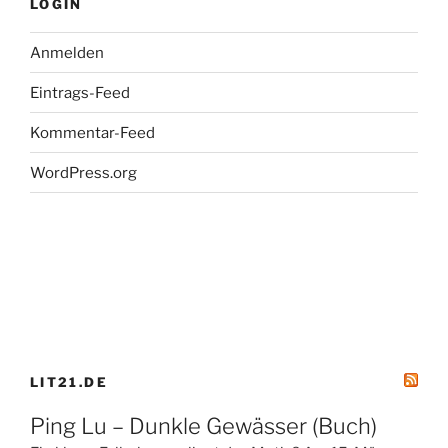
Konstantin
LOGIN
Graudus.
Premiere:
Anmelden
07.02.2013“
Eintrags-Feed
Kommentar-Feed
WordPress.org
LIT21.DE
Ping Lu – Dunkle Gewässer (Buch)