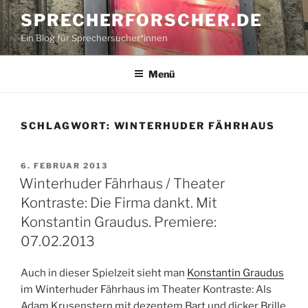
Zum
SPRECHERFORSCHER.DE
Inhalt
Ein Blog für Sprechersucher*innen
springen
Menü
SCHLAGWORT:
WINTERHUDER FÄHRHAUS
VERÖFFENTLICHT
6. FEBRUAR 2013
AM
Winterhuder Fährhaus / Theater
Kontraste: Die Firma dankt. Mit
Konstantin Graudus. Premiere:
07.02.2013
Auch in dieser Spielzeit sieht man
Konstantin Graudus
im Winterhuder Fährhaus im Theater Kontraste: Als
Adam Krusenstern mit dezentem Bart und dicker Brille