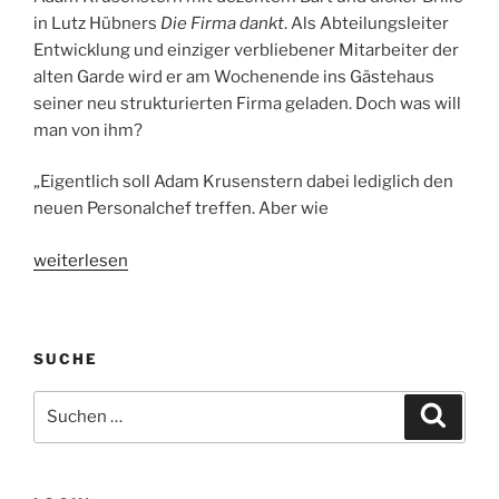
in Lutz Hübners
Die Firma dankt
. Als Abteilungsleiter
Entwicklung und einziger verbliebener Mitarbeiter der
alten Garde wird er am Wochenende ins Gästehaus
seiner neu strukturierten Firma geladen. Doch was will
man von ihm?
„Eigentlich soll Adam Krusenstern dabei lediglich den
neuen Personalchef treffen. Aber wie
„Winterhuder
weiterlesen
Fährhaus
/
Theater
SUCHE
Kontraste:
Die
Suche
Suche
Firma
nach:
dankt.
Mit