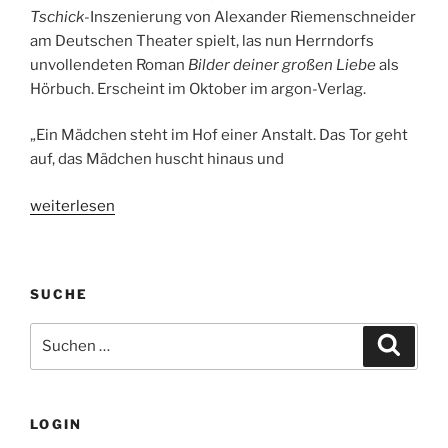
Tschick
-Inszenierung von Alexander Riemenschneider
am Deutschen Theater spielt, las nun Herrndorfs
unvollendeten Roman
Bilder deiner großen Liebe
als
Hörbuch. Erscheint im Oktober im argon-Verlag.
„Ein Mädchen steht im Hof einer Anstalt. Das Tor geht
auf, das Mädchen huscht hinaus und
„Hörbuchtipp:
weiterlesen
Bilder
deiner
großen
SUCHE
Liebe.
Ein
Suche
Suche
unvollendeter
nach:
Roman.
Von
Wolfgang
LOGIN
Herrndorf.