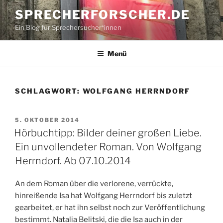
Zum
SPRECHERFORSCHER.DE
Inhalt
Ein Blog für Sprechersucher*innen
springen
Menü
SCHLAGWORT:
WOLFGANG HERRNDORF
VERÖFFENTLICHT
5. OKTOBER 2014
AM
Hörbuchtipp: Bilder deiner großen Liebe.
Ein unvollendeter Roman. Von Wolfgang
Herrndorf. Ab 07.10.2014
An dem Roman über die verlorene, verrückte,
hinreißende Isa hat Wolfgang Herrndorf bis zuletzt
gearbeitet, er hat ihn selbst noch zur Veröffentlichung
bestimmt. Natalia Belitski, die die Isa auch in der