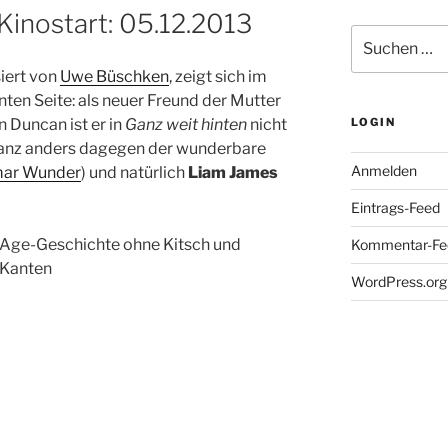
Kinostart: 05.12.2013
Suche
nach:
siert von
Uwe Büschken
, zeigt sich im
nten Seite: als neuer Freund der Mutter
 Duncan ist er in
Ganz weit hinten
nicht
LOGIN
Ganz anders dagegen der wunderbare
Anmelden
mar Wunder
) und natürlich
Liam James
Eintrags-Feed
-Age-Geschichte ohne Kitsch und
Kommentar-Fe
 Kanten
WordPress.org