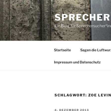
Zum
Inhalt
SPRECHER
springen
Ein Blog für Sprechersucher*i
Startseite
Sagen die Luftwur
Impressum und Datenschutz
SCHLAGWORT:
ZOE LEVI
VERÖFFENTLICHT
4. DEZEMBER 2013