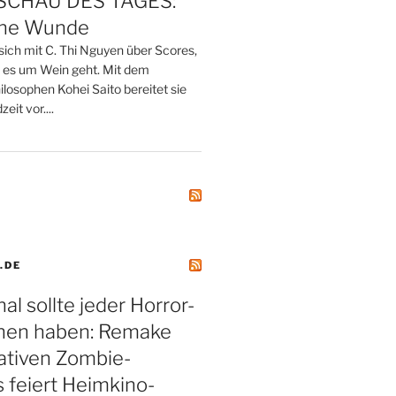
CHAU DES TAGES:
ine Wunde
sich mit C. Thi Nguyen über Scores,
 es um Wein geht. Mit dem
losophen Kohei Saito bereitet sie
eit vor....
.DE
al sollte jeder Horror-
hen haben: Remake
ativen Zombie-
s feiert Heimkino-