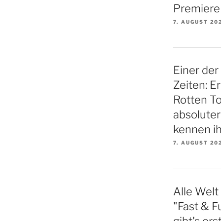
Premiere
7. AUGUST 20
Einer der
Zeiten: E
Rotten To
absoluter
kennen ih
7. AUGUST 20
Alle Welt
"Fast & Fu
gibt's er