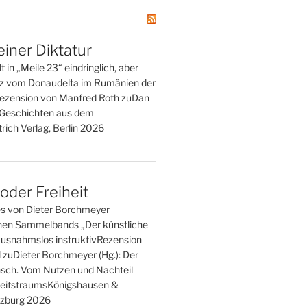
einer Diktatur
t in „Meile 23“ eindringlich, aber
tz vom Donaudelta im Rumänien der
ezension von Manfred Roth zuDan
. Geschichten aus dem
rich Verlag, Berlin 2026
der Freiheit
es von Dieter Borchmeyer
en Sammelbands „Der künstliche
usnahmslos instruktivRezension
l zuDieter Borchmeyer (Hg.): Der
sch. Vom Nutzen und Nachteil
eitstraumsKönigshausen &
zburg 2026