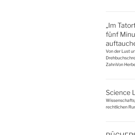
„Im Tator
fünf Minu
auftauch
Von der Lust u
Drehbuchschrei
ZahnVon Herbe
Science L
Wissenschaftsj
rechtlichen R