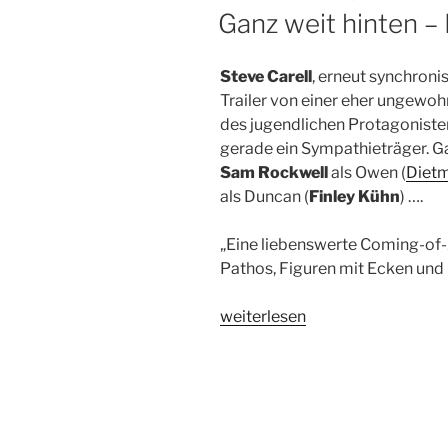
AM
Ganz weit hinten – 
Steve Carell
, erneut synchroni
Trailer von einer eher ungewoh
des jugendlichen Protagonisten
gerade ein Sympathieträger. 
Sam Rockwell
als Owen (
Diet
als Duncan (
Finley Kühn
) ….
„Eine liebenswerte Coming-of
Pathos, Figuren mit Ecken und
„Ganz
weiterlesen
weit
hinten
–
Kinostart:
05.12.2013“