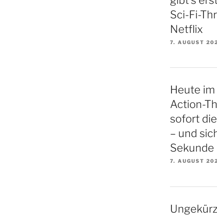
Sci-Fi-Thr
Netflix
7. AUGUST 20
Heute im 
Action-Thr
sofort di
– und sich
Sekunde
7. AUGUST 20
Ungekürz