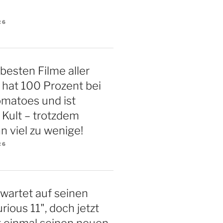
26
 besten Filme aller
r hat 100 Prozent bei
matoes und ist
 Kult – trotzdem
n viel zu wenige!
26
 wartet auf seinen
rious 11", doch jetzt
st einmal seinen neuen