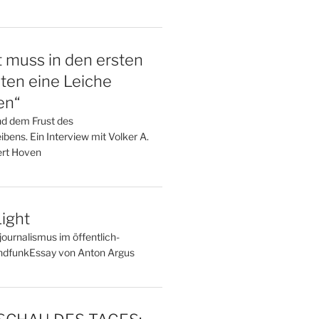
t muss in den ersten
ten eine Leiche
en“
nd dem Frust des
bens. Ein Interview mit Volker A.
rt Hoven
ight
ournalismus im öffentlich-
undfunkEssay von Anton Argus