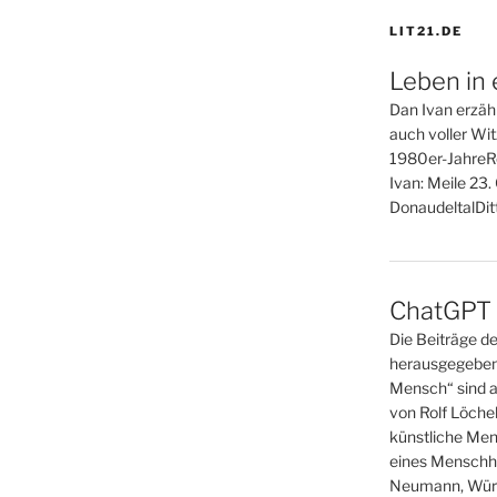
LIT21.DE
Leben in 
Dan Ivan erzähl
auch voller Wi
1980er-JahreR
Ivan: Meile 23
DonaudeltalDitt
ChatGPT o
Die Beiträge d
herausgegeben
Mensch“ sind a
von Rolf Löche
künstliche Men
eines Menschh
Neumann, Wür