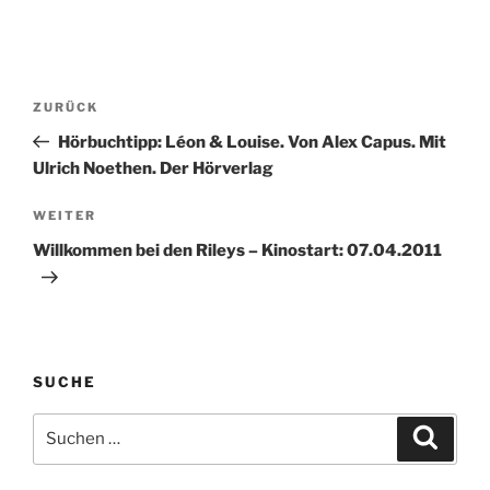
Beitragsnavigation
Vorheriger
ZURÜCK
Beitrag
Hörbuchtipp: Léon & Louise. Von Alex Capus. Mit
Ulrich Noethen. Der Hörverlag
Nächster
WEITER
Beitrag
Willkommen bei den Rileys – Kinostart: 07.04.2011
SUCHE
Suche
Suche
nach: