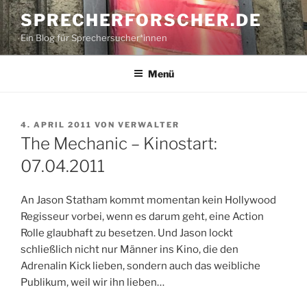
Zum
SPRECHERFORSCHER.DE
Inhalt
Ein Blog für Sprechersucher*innen
springen
Menü
VERÖFFENTLICHT
4. APRIL 2011
VON
VERWALTER
AM
The Mechanic – Kinostart:
07.04.2011
An Jason Statham kommt momentan kein Hollywood
Regisseur vorbei, wenn es darum geht, eine Action
Rolle glaubhaft zu besetzen. Und Jason lockt
schließlich nicht nur Männer ins Kino, die den
Adrenalin Kick lieben, sondern auch das weibliche
Publikum, weil wir ihn lieben…