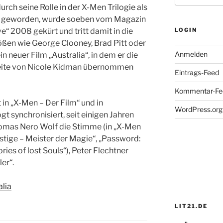
ch seine Rolle in der X-Men Trilogie als
t geworden, wurde soeben vom Magazin
e“ 2008 gekürt und tritt damit in die
LOGIN
ßen wie George Clooney, Brad Pitt oder
Anmelden
ein neuer Film „Australia“, in dem er die
Seite von Nicole Kidman übernommen
Eintrags-Feed
Kommentar-Fe
n „X-Men – Der Film“ und in
WordPress.org
 synchronisiert, seit einigen Jahren
omas Nero Wolf die Stimme (in „X-Men
estige – Meister der Magie“, „Password:
ries of lost Souls“), Peter Flechtner
er“.
lia
LIT21.DE