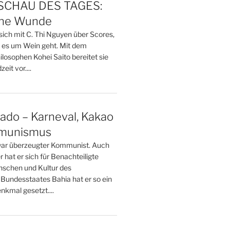
CHAU DES TAGES:
ine Wunde
sich mit C. Thi Nguyen über Scores,
 es um Wein geht. Mit dem
losophen Kohei Saito bereitet sie
eit vor....
ado – Karneval, Kakao
munismus
ar überzeugter Kommunist. Auch
er hat er sich für Benachteiligte
nschen und Kultur des
 Bundesstaates Bahia hat er so ein
enkmal gesetzt....