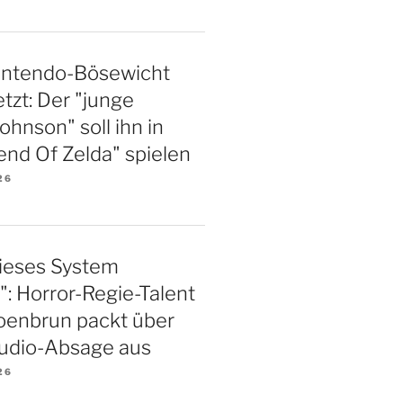
intendo-Bösewicht
tzt: Der "junge
hnson" soll ihn in
nd Of Zelda" spielen
26
 dieses System
": Horror-Regie-Talent
oenbrun packt über
tudio-Absage aus
26