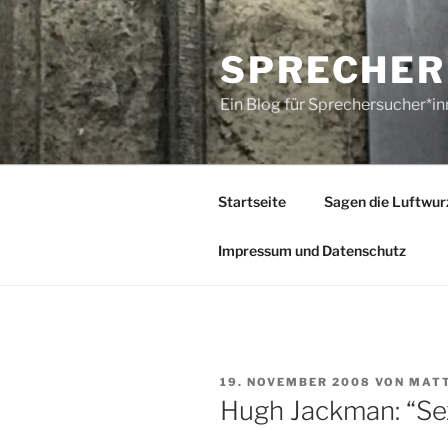
Zum
Inhalt
SPRECHER
springen
Ein Blog für Sprechersucher*i
Startseite
Sagen die Luftwur
Impressum und Datenschutz
VERÖFFENTLICHT
19. NOVEMBER 2008
VON
MATT
AM
Hugh Jackman: “Se