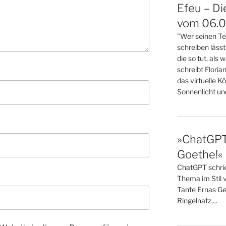
Efeu – Di
vom 06.08
"Wer seinen Tex
schreiben lässt
die so tut, als 
schreibt Florian
das virtuelle K
Sonnenlicht und 
»ChatGPT,
Goethe!« 
ChatGPT schrieb
Thema im Stil 
Tante Ernas Ge
Ringelnatz....