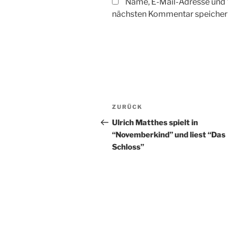
Name, E-Mail-Adresse und 
nächsten Kommentar speicher
Beitragsnavigation
Vorheriger
ZURÜCK
Beitrag
Ulrich Matthes spielt in
“Novemberkind” und liest “Das
Schloss”