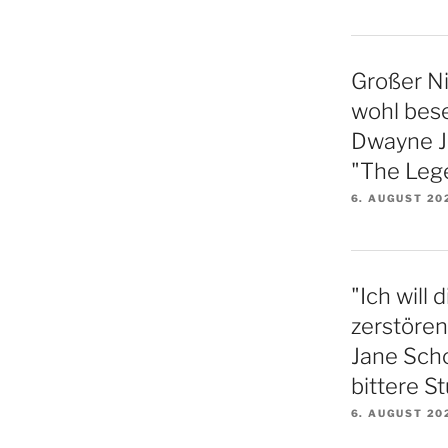
Großer N
wohl bese
Dwayne Jo
"The Lege
6. AUGUST 20
"Ich will
zerstören
Jane Sch
bittere S
6. AUGUST 20