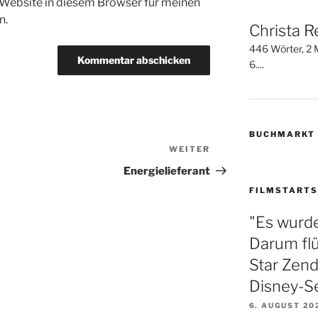
Website in diesem Browser für meinen
n.
Christa R
446 Wörter, 2 M
6....
BUCHMARKT
WEITER
Nächster
Beitrag
Energielieferant
FILMSTARTS
"Es wurde
Darum fl
Star Zend
Disney-S
6. AUGUST 20