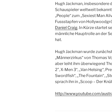
Hugh Jackman, insbesondere dur
Schauspieler weltweit bekann
„People“ zum „Sexiest Man Aliv
Fussstapfen von Hollywoodgrö
Daniel Craig
. In Kürze startet s
männliche Hauptrolle an der 
hat.
Hugh Jackman wurde zunächst i
„Männerzirkus“ von Thomas Vogt
aber leiht ihm überwiegend Th
2″, X-Men 3“, „Van Helsing“, Pr
Swordfish“, „The Fountain“, „Sto
sprach ihn in „Scoop – Der Knüll
http://www.youtube.com/austra