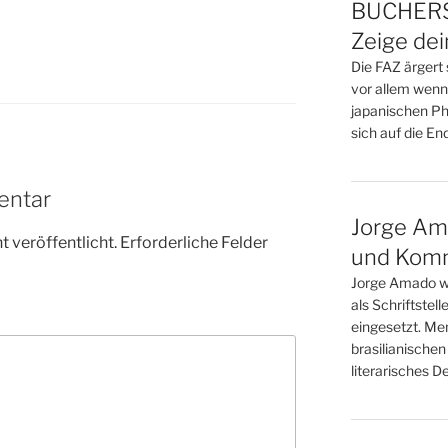
BÜCHERS
Zeige de
Die FAZ ärgert 
vor allem wenn
japanischen Phi
sich auf die Endz
entar
Jorge Am
 veröffentlicht.
Erforderliche Felder
und Kom
Jorge Amado w
als Schriftstell
eingesetzt. Me
brasilianischen
literarisches D