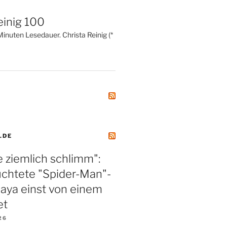
einig 100
inuten Lesedauer. Christa Reinig (*
.DE
 ziemlich schlimm":
üchtete "Spider-Man"-
aya einst von einem
et
26