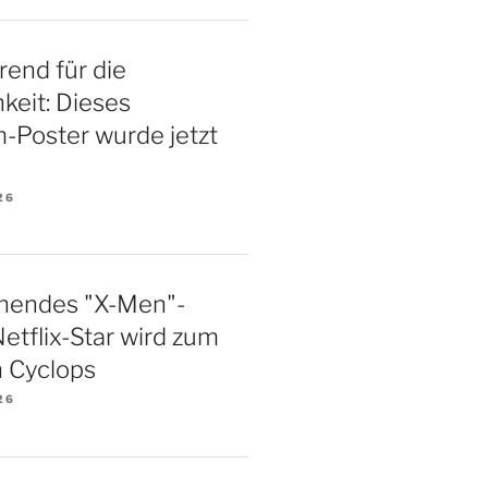
rend für die
hkeit: Dieses
m-Poster wurde jetzt
26
hendes "X-Men"-
Netflix-Star wird zum
 Cyclops
26