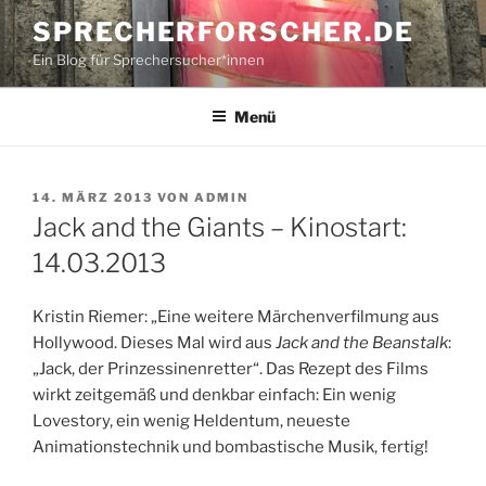
Zum
SPRECHERFORSCHER.DE
Inhalt
Ein Blog für Sprechersucher*innen
springen
Menü
VERÖFFENTLICHT
14. MÄRZ 2013
VON
ADMIN
AM
Jack and the Giants – Kinostart:
14.03.2013
Kristin Riemer: „Eine weitere Märchenverfilmung aus
Hollywood. Dieses Mal wird aus
Jack and the Beanstalk
:
„Jack, der Prinzessinenretter“. Das Rezept des Films
wirkt zeitgemäß und denkbar einfach: Ein wenig
Lovestory, ein wenig Heldentum, neueste
Animationstechnik und bombastische Musik, fertig!