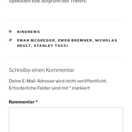
Spekulativ bzw. aufgrund des Trailers.
KATEGORIEN
KINONEWS
SCHLAGWÖRTER
EWAN MCGREGOR
,
EWEN BREMNER
,
NICHOLAS
HOULT
,
STANLEY TUCCI
Schreibe einen Kommentar
Deine E-Mail-Adresse wird nicht veröffentlicht.
Erforderliche Felder sind mit
*
markiert
Kommentar
*