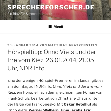
Zum
SPRECHERFORSCHER.DE
Inhalt
Ein Blog für Sprechersucher*innen
springen
Menü
VERÖFFENTLICHT
23. JANUAR 2014
VON
MATTHIAS KRATZENSTEIN
AM
Hörspieltipp: Onno Viets und der
Irre vom Kiez. 26.01.2014, 21.05
Uhr, NDR Info
Eine der wenigen Hörspiel-Premieren im Januar gibt es
am Sonntag auf NDR Info:
Onno Viets und der Irre vom
Kiez
, ein Hörspiel nach dem gleichnamigen Roman von
Frank Schulz, bearbeitet von Christiane Ohaus, unter
der Regie von Frank Seesko. Mit
Oskar Ketelhut
als
Onno Viets,
Werner Wölbern
,
Timo Jacobs
,
Eric