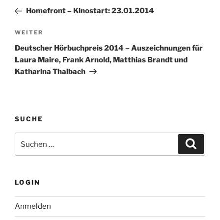
Beitrag
Homefront – Kinostart: 23.01.2014
Nächster
WEITER
Beitrag
Deutscher Hörbuchpreis 2014 – Auszeichnungen für
Laura Maire, Frank Arnold, Matthias Brandt und
Katharina Thalbach
SUCHE
Suche
Suche
nach:
LOGIN
Anmelden