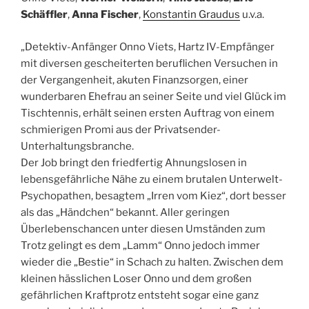
Schäffler
,
Anna Fischer
,
Konstantin Graudus
u.v.a.
„Detektiv-Anfänger Onno Viets, Hartz IV-Empfänger
mit diversen gescheiterten beruflichen
Versuchen in
der Vergangenheit, akuten Finanzsorgen, einer
wunderbaren Ehefrau an seiner Seite und viel Glück im
Tischtennis, erhält seinen ersten Auftrag von einem
schmierigen Promi aus der Privatsender-
Unterhaltungsbranche.
Der Job bringt den friedfertig Ahnungslosen in
lebensgefährliche Nähe zu einem brutalen Unterwelt-
Psychopathen, besagtem „Irren vom Kiez“, dort besser
als das „Händchen“ bekannt. Aller geringen
Überlebenschancen unter diesen Umständen zum
Trotz gelingt es dem „Lamm“ Onno jedoch immer
wieder die „Bestie“ in Schach zu halten. Zwischen dem
kleinen hässlichen Loser Onno und dem großen
gefährlichen Kraftprotz entsteht sogar eine ganz