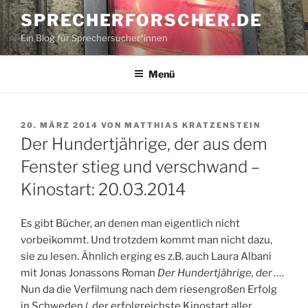
Zum
SPRECHERFORSCHER.DE
Inhalt
Ein Blog für Sprechersucher*innen
springen
Menü
VERÖFFENTLICHT
20. MÄRZ 2014
VON
MATTHIAS KRATZENSTEIN
AM
Der Hundertjährige, der aus dem
Fenster stieg und verschwand –
Kinostart: 20.03.2014
Es gibt Bücher, an denen man eigentlich nicht
vorbeikommt. Und trotzdem kommt man nicht dazu,
sie zu lesen. Ähnlich erging es z.B. auch Laura Albani
mit Jonas Jonassons Roman
Der Hundertjährige, der …
.
Nun da die Verfilmung nach dem riesengroßen Erfolg
in Schweden („der erfolgreichste Kinostart aller