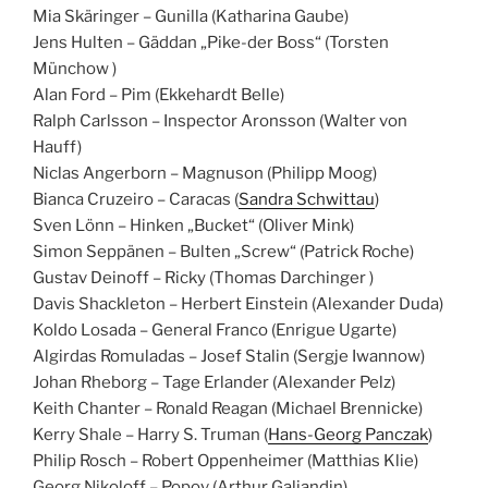
Mia Skäringer – Gunilla (Katharina Gaube)
Jens Hulten – Gäddan „Pike-der Boss“ (Torsten
Münchow )
Alan Ford – Pim (Ekkehardt Belle)
Ralph Carlsson – Inspector Aronsson (Walter von
Hauff)
Niclas Angerborn – Magnuson (Philipp Moog)
Bianca Cruzeiro – Caracas (
Sandra Schwittau
)
Sven Lönn – Hinken „Bucket“ (Oliver Mink)
Simon Seppänen – Bulten „Screw“ (Patrick Roche)
Gustav Deinoff – Ricky (Thomas Darchinger )
Davis Shackleton – Herbert Einstein (Alexander Duda)
Koldo Losada – General Franco (Enrigue Ugarte)
Algirdas Romuladas – Josef Stalin (Sergje Iwannow)
Johan Rheborg – Tage Erlander (Alexander Pelz)
Keith Chanter – Ronald Reagan (Michael Brennicke)
Kerry Shale – Harry S. Truman (
Hans-Georg Panczak
)
Philip Rosch – Robert Oppenheimer (Matthias Klie)
Georg Nikoloff – Popov (Arthur Galiandin)