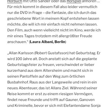
Hörbuch
mit Otto Sander oder das
Hörspiel
anhören …
Für mich kommt in diesem Fall also leider vermutlich
nur die DVD in Frage – die Fantasie, die ich durch das
geschriebene Wort in meinem Kopf entstehen lassen
möchte, die will ich mir einfach nicht nehmen lassen.
Den Film, auch wenn vielleicht nicht im Kino, werde ich
mir eines Tages trotzdem mit allergrößter Freude
anschauen.“ (
Laura Albani, Berlin
)
„Allan Karlsson (Robert Gustafsson) hat Geburtstag. Er
wird 100 Jahre alt. Doch anstatt sich auf die geplante
Geburtstagsfeier zu freuen, verschwindet er lieber
kurzerhand aus dem Altersheim und macht sich in
seinen Pantoffeln auf den Weg zum örtlichen
Busbahnhof. Raus aus der Langeweile und rein in ein
neues Abenteuer, das ist Allans Ziel. Während seiner
Reise kommt er erst zu einem riesigen Vermögen,
findet neue Freunde und trifft auf Gauner, Ganoven
und Kriminelle, bevor er sich mit Elefantendame Sonja