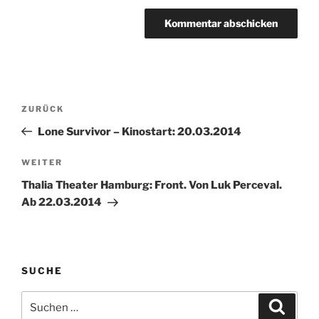
Beitragsnavigation
Vorheriger
ZURÜCK
Beitrag
Lone Survivor – Kinostart: 20.03.2014
Nächster
WEITER
Beitrag
Thalia Theater Hamburg: Front. Von Luk Perceval.
Ab 22.03.2014
SUCHE
Suche
Suche
nach: